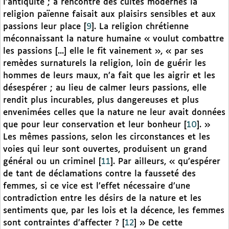
l’antiquité ; à rencontre des cultes modernes la
religion païenne faisait aux plaisirs sensibles et aux
passions leur place
[
9
]
. La religion chrétienne
méconnaissant la nature humaine « voulut combattre
les passions [...] elle le fit vainement », « par ses
remèdes surnaturels la religion, loin de guérir les
hommes de leurs maux, n’a fait que les aigrir et les
désespérer ; au lieu de calmer leurs passions, elle
rendit plus incurables, plus dangereuses et plus
envenimées celles que la nature ne leur avait données
que pour leur conservation et leur bonheur
[
10
]
. »
Les mêmes passions, selon les circonstances et les
voies qui leur sont ouvertes, produisent un grand
général ou un criminel
[
11
]
. Par ailleurs, « qu’espérer
de tant de déclamations contre la fausseté des
femmes, si ce vice est l’effet nécessaire d’une
contradiction entre les désirs de la nature et les
sentiments que, par les lois et la décence, les femmes
sont contraintes d’affecter ?
[
12
]
» De cette