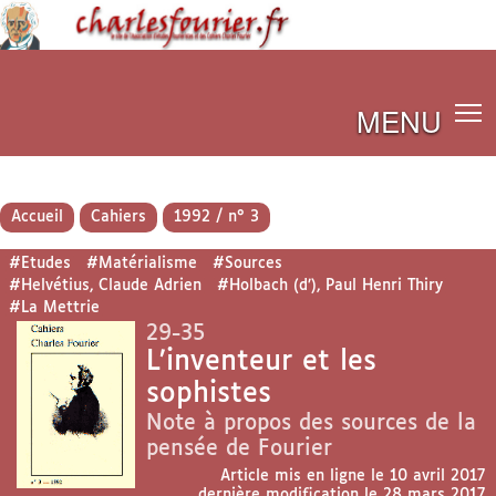
MENU
Accueil
Cahiers
1992 / n° 3
#Etudes
#Matérialisme
#Sources
#Helvétius, Claude Adrien
#Holbach (d’), Paul Henri Thiry
#La Mettrie
29-35
L’inventeur et les
sophistes
Note à propos des sources de la
pensée de Fourier
Article mis en ligne le
10 avril 2017
dernière modification le 28 mars 2017