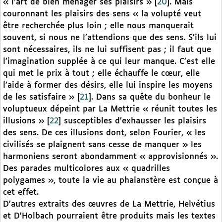
« l’art de bien ménager ses plaisirs »
[
20
]
. Mais
couronnant les plaisirs des sens « la volupté veut
être recherchée plus loin ; elle nous manquerait
souvent, si nous ne l’attendions que des sens. S’ils lui
sont nécessaires, ils ne lui suffisent pas ; il faut que
l’imagination supplée à ce qui leur manque. C’est elle
qui met le prix à tout ; elle échauffe le cœur, elle
l’aide à former des désirs, elle lui inspire les moyens
de les satisfaire »
[
21
]
. Dans sa quête du bonheur le
voluptueux dépeint par La Mettrie « réunit toutes les
illusions »
[
22
]
susceptibles d’exhausser les plaisirs
des sens. De ces illusions dont, selon Fourier, « les
civilisés se plaignent sans cesse de manquer » les
harmoniens seront abondamment « approvisionnés ».
Des parades multicolores aux « quadrilles
polygames », toute la vie au phalanstère est conçue à
cet effet.
D’autres extraits des œuvres de La Mettrie, Helvétius
et D’Holbach pourraient être produits mais les textes