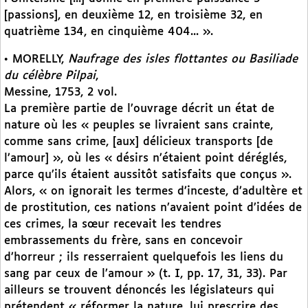
[passions], en deuxième 12, en troisième 32, en
quatrième 134, en cinquième 404... ».
• MORELLY,
Naufrage des isles flottantes ou Basiliade
du célèbre Pilpai
,
Messine, 1753, 2 vol.
La première partie de l’ouvrage décrit un état de
nature où les « peuples se livraient sans crainte,
comme sans crime, [aux] délicieux transports [de
l’amour] », où les « désirs n’étaient point déréglés,
parce qu’ils étaient aussitôt satisfaits que conçus ».
Alors, « on ignorait les termes d’inceste, d’adultère et
de prostitution, ces nations n’avaient point d’idées de
ces crimes, la sœur recevait les tendres
embrassements du frère, sans en concevoir
d’horreur ; ils resserraient quelquefois les liens du
sang par ceux de l’amour » (t. I, pp. 17, 31, 33). Par
ailleurs se trouvent dénoncés les législateurs qui
prétendent « réformer la nature, lui prescrire des