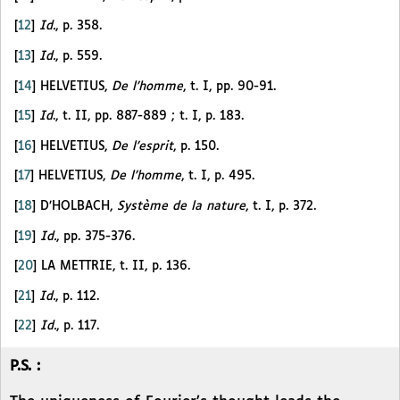
[
12
]
Id.
, p. 358.
[
13
]
Id.
, p. 559.
[
14
]
HELVETIUS,
De l’homme
, t. I, pp. 90-91.
[
15
]
Id
., t. II, pp. 887-889 ; t. I, p. 183.
[
16
]
HELVETIUS,
De l’esprit
, p. 150.
[
17
]
HELVETIUS,
De l’homme
, t. I, p. 495.
[
18
]
D’HOLBACH,
Système de la nature
, t. I, p. 372.
[
19
]
Id.
, pp. 375-376.
[
20
]
LA METTRIE, t. II, p. 136.
[
21
]
Id.
, p. 112.
[
22
]
Id.
, p. 117.
P.S. :