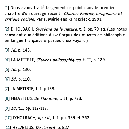
[
1
]
Nous avons traité largement ce point dans le premier
chapitre d’un ouvrage récent :
Charles Fourier, imaginaire et
critique sociale
, Paris, Méridiens Klincksieck, 1991.
[
2
]
D’HOLBACH,
Système de la nature
, t. I, pp. 79 sq. (Les notes
renvoient aux éditions du « Corpus des œuvres de philosophie
en langue française » parues chez Fayard.)
[
3
]
Id
., p. 145.
[
4
]
LA METTRIE,
Œuvres philosophiques
, t. II, p. 129.
[
5
]
Id.
, p. 130.
[
6
]
Id.
, p. 110.
[
7
]
LA METTRIE, t. I, p.158.
[
8
]
HELVETIUS,
De l’homme
, t. II, p. 738.
[
9
]
Id.
, t.I, pp. 112-113.
[
10
]
D’HOLBACH,
op. cit.
, t. I, pp. 359 et 362.
[
11
]
HELVETIUS,
De l’esprit
, p. 527