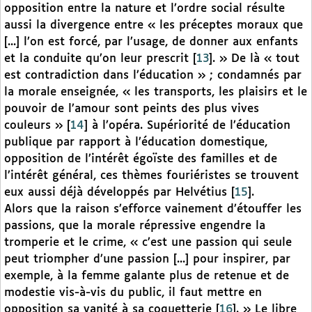
opposition entre la nature et l’ordre social résulte
aussi la divergence entre « les préceptes moraux que
[...] l’on est forcé, par l’usage, de donner aux enfants
et la conduite qu’on leur prescrit
[
13
]
. » De là « tout
est contradiction dans l’éducation » ; condamnés par
la morale enseignée, « les transports, les plaisirs et le
pouvoir de l’amour sont peints des plus vives
couleurs »
[
14
]
à l’opéra. Supériorité de l’éducation
publique par rapport à l’éducation domestique,
opposition de l’intérêt égoïste des familles et de
l’intérêt général, ces thèmes fouriéristes se trouvent
eux aussi déjà développés par Helvétius
[
15
]
.
Alors que la raison s’efforce vainement d’étouffer les
passions, que la morale répressive engendre la
tromperie et le crime, « c’est une passion qui seule
peut triompher d’une passion [...] pour inspirer, par
exemple, à la femme galante plus de retenue et de
modestie vis-à-vis du public, il faut mettre en
opposition sa vanité à sa coquetterie
[
16
]
. » Le libre