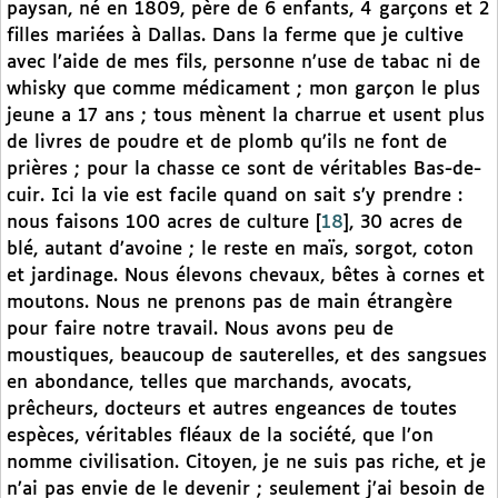
paysan, né en 1809, père de 6 enfants, 4 garçons et 2
filles mariées à Dallas. Dans la ferme que je cultive
avec l’aide de mes fils, personne n’use de tabac ni de
whisky que comme médicament ; mon garçon le plus
jeune a 17 ans ; tous mènent la charrue et usent plus
de livres de poudre et de plomb qu’ils ne font de
prières ; pour la chasse ce sont de véritables Bas-de-
cuir. Ici la vie est facile quand on sait s’y prendre :
nous faisons 100 acres de culture
[
18
]
, 30 acres de
blé, autant d’avoine ; le reste en maïs, sorgot, coton
et jardinage. Nous élevons chevaux, bêtes à cornes et
moutons. Nous ne prenons pas de main étrangère
pour faire notre travail. Nous avons peu de
moustiques, beaucoup de sauterelles, et des sangsues
en abondance, telles que marchands, avocats,
prêcheurs, docteurs et autres engeances de toutes
espèces, véritables fléaux de la société, que l’on
nomme civilisation. Citoyen, je ne suis pas riche, et je
n’ai pas envie de le devenir ; seulement j’ai besoin de