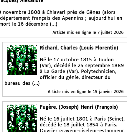
(Jacques) Alexandre
0 novembre 1808 à Chiavari près de Gênes (alors
 département français des Apennins ; aujourd’hui en
, mort le 16 décembre (…)
Article mis en ligne le
7 juillet 2026
Richard, Charles (Louis Florentin)
Né le 17 octobre 1815 à Toulon
(Var), décédé le 25 septembre 1889
à La Garde (Var). Polytechnicien,
officier du génie, directeur du
bureau des (…)
Article mis en ligne le
19 janvier 2026
Fugère, (Joseph) Henri (François)
Né le 16 juillet 1801 à Paris (Seine),
décédé le 18 juillet 1854 à Paris.
Ouvrier graveur-ciseleur-estampeur,