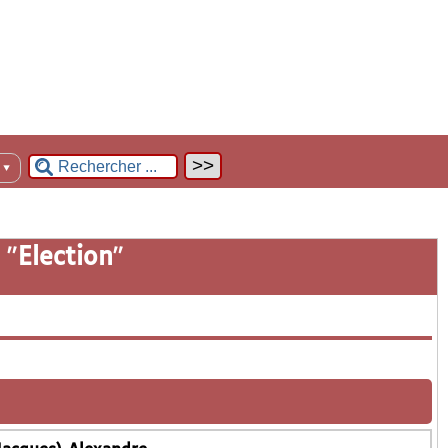
n
▼
 "
Election
"