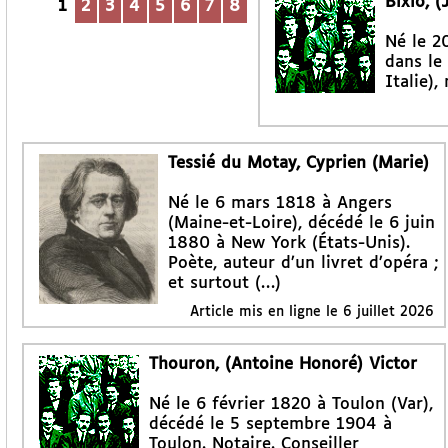
Bixio, 
1
2
3
4
5
6
7
8
Né le 2
dans le
Italie)
Tessié du Motay, Cyprien (Marie)
Né le 6 mars 1818 à Angers
(Maine-et-Loire), décédé le 6 juin
1880 à New York (États-Unis).
Poète, auteur d’un livret d’opéra ;
et surtout (…)
Article mis en ligne le
6 juillet 2026
Thouron, (Antoine Honoré) Victor
Né le 6 février 1820 à Toulon (Var),
décédé le 5 septembre 1904 à
Toulon. Notaire. Conseiller