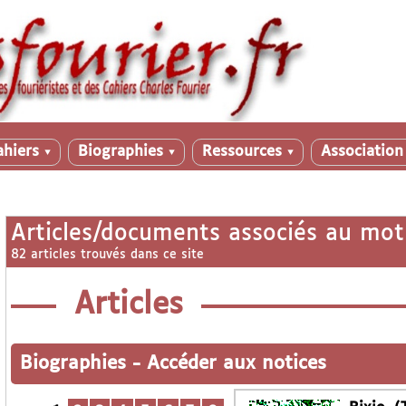
ahiers
Biographies
Ressources
Associatio
▼
▼
▼
Articles/documents associés au mot
82 articles trouvés dans ce site
Articles
Biographies
-
Accéder aux notices