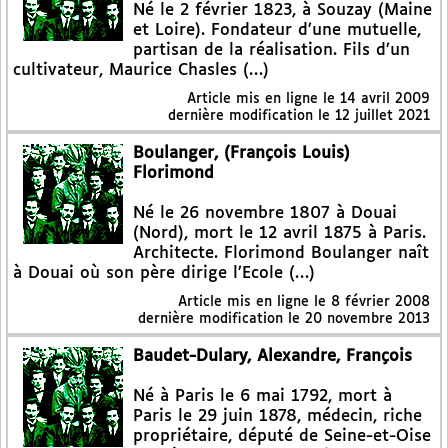
Né le 2 février 1823, à Souzay (Maine
et Loire). Fondateur d’une mutuelle,
partisan de la réalisation. Fils d’un
cultivateur, Maurice Chasles (…)
Article mis en ligne le
14 avril 2009
dernière modification le 12 juillet 2021
Boulanger, (François Louis)
Florimond
Né le 26 novembre 1807 à Douai
(Nord), mort le 12 avril 1875 à Paris.
Architecte. Florimond Boulanger naît
à Douai où son père dirige l’Ecole (…)
Article mis en ligne le
8 février 2008
dernière modification le 20 novembre 2013
Baudet-Dulary, Alexandre, François
Né à Paris le 6 mai 1792, mort à
Paris le 29 juin 1878, médecin, riche
propriétaire, député de Seine-et-Oise