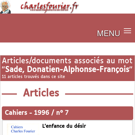
MENU
Articles/documents associés au mot
"
Sade, Donatien-Alphonse-François
"
11 articles trouvés dans ce site
Articles
Cahiers
-
1996 / n° 7
L’enfance du désir