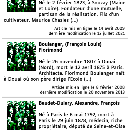
Né le 2 février 1823, à Souzay (Maine
et Loire). Fondateur d’une mutuelle,
partisan de la réalisation. Fils d’un
cultivateur, Maurice Chasles (…)
Article mis en ligne le
14 avril 2009
dernière modification le 12 juillet 2021
Boulanger, (François Louis)
Florimond
Né le 26 novembre 1807 à Douai
(Nord), mort le 12 avril 1875 à Paris.
Architecte. Florimond Boulanger naît
à Douai où son père dirige l’Ecole (…)
Article mis en ligne le
8 février 2008
dernière modification le 20 novembre 2013
Baudet-Dulary, Alexandre, François
Né à Paris le 6 mai 1792, mort à
Paris le 29 juin 1878, médecin, riche
propriétaire, député de Seine-et-Oise