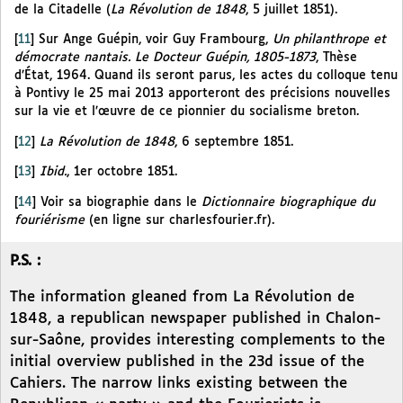
de la Citadelle (
La Révolution de 1848
, 5 juillet 1851).
[
11
]
Sur Ange Guépin, voir Guy Frambourg,
Un philanthrope et
démocrate nantais. Le Docteur Guépin, 1805-1873
, Thèse
d’État, 1964. Quand ils seront parus, les actes du colloque tenu
à Pontivy le 25 mai 2013 apporteront des précisions nouvelles
sur la vie et l’œuvre de ce pionnier du socialisme breton.
[
12
]
La Révolution de 1848
, 6 septembre 1851.
[
13
]
Ibid.
, 1er octobre 1851.
[
14
]
Voir sa biographie dans le
Dictionnaire biographique du
fouriérisme
(en ligne sur charlesfourier.fr).
P.S. :
The information gleaned from La Révolution de
1848, a republican newspaper published in Chalon-
sur-Saône, provides interesting complements to the
initial overview published in the 23d issue of the
Cahiers. The narrow links existing between the