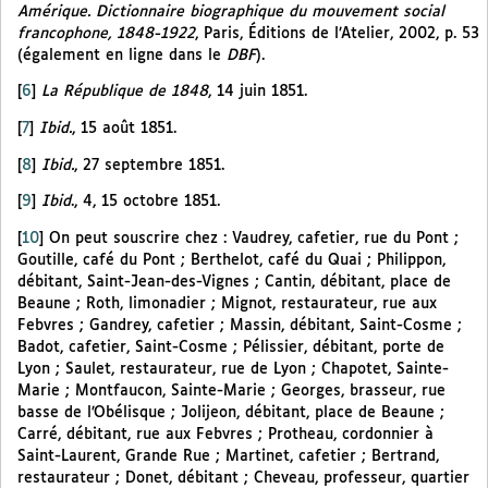
Amérique. Dictionnaire biographique du mouvement social
francophone, 1848-1922
, Paris, Éditions de l’Atelier, 2002, p. 53
(également en ligne dans le
DBF
).
[
6
]
La République de 1848
, 14 juin 1851.
[
7
]
Ibid.
, 15 août 1851.
[
8
]
Ibid.
, 27 septembre 1851.
[
9
]
Ibid
., 4, 15 octobre 1851.
[
10
]
On peut souscrire chez : Vaudrey, cafetier, rue du Pont ;
Goutille, café du Pont ; Berthelot, café du Quai ; Philippon,
débitant, Saint-Jean-des-Vignes ; Cantin, débitant, place de
Beaune ; Roth, limonadier ; Mignot, restaurateur, rue aux
Febvres ; Gandrey, cafetier ; Massin, débitant, Saint-Cosme ;
Badot, cafetier, Saint-Cosme ; Pélissier, débitant, porte de
Lyon ; Saulet, restaurateur, rue de Lyon ; Chapotet, Sainte-
Marie ; Montfaucon, Sainte-Marie ; Georges, brasseur, rue
basse de l’Obélisque ; Jolijeon, débitant, place de Beaune ;
Carré, débitant, rue aux Febvres ; Protheau, cordonnier à
Saint-Laurent, Grande Rue ; Martinet, cafetier ; Bertrand,
restaurateur ; Donet, débitant ; Cheveau, professeur, quartier