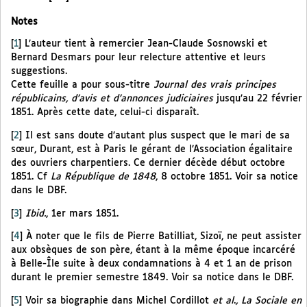
Notes
[
1
]
L’auteur tient à remercier Jean-Claude Sosnowski et
Bernard Desmars pour leur relecture attentive et leurs
suggestions.
Cette feuille a pour sous-titre
Journal des vrais principes
républicains, d’avis et d’annonces judiciaires
jusqu’au 22 février
1851. Après cette date, celui-ci disparaît.
[
2
]
Il est sans doute d’autant plus suspect que le mari de sa
sœur, Durant, est à Paris le gérant de l’Association égalitaire
des ouvriers charpentiers. Ce dernier décède début octobre
1851. Cf
La République de 1848
, 8 octobre 1851. Voir sa notice
dans le DBF.
[
3
]
Ibid.
, 1er mars 1851.
[
4
]
À noter que le fils de Pierre Batilliat, Sizoï, ne peut assister
aux obsèques de son père, étant à la même époque incarcéré
à Belle-Île suite à deux condamnations à 4 et 1 an de prison
durant le premier semestre 1849. Voir sa notice dans le DBF.
[
5
]
Voir sa biographie dans Michel Cordillot
et al
.
, La Sociale en