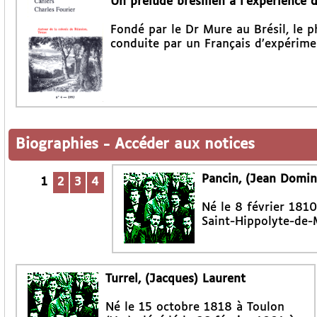
Un prélude brésilien à l’expérience 
Fondé par le Dr Mure au Brésil, le p
conduite par un Français d’expérime
Biographies
-
Accéder aux notices
Pancin, (Jean Domin
1
2
3
4
Né le 8 février 1810
Saint-Hippolyte-de-
Turrel, (Jacques) Laurent
Né le 15 octobre 1818 à Toulon