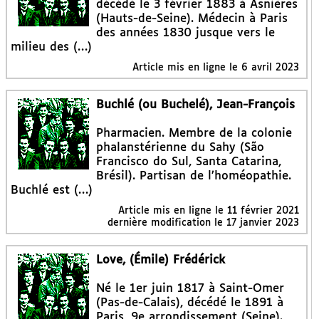
décédé le 3 février 1883 à Asnières
(Hauts-de-Seine). Médecin à Paris
des années 1830 jusque vers le
milieu des (…)
Article mis en ligne le
6 avril 2023
Buchlé (ou Buchelé), Jean-François
Pharmacien. Membre de la colonie
phalanstérienne du Sahy (São
Francisco do Sul, Santa Catarina,
Brésil). Partisan de l’homéopathie.
Buchlé est (…)
Article mis en ligne le
11 février 2021
dernière modification le 17 janvier 2023
Love, (Émile) Frédérick
Né le 1er juin 1817 à Saint-Omer
(Pas-de-Calais), décédé le 1891 à
Paris, 9e arrondissement (Seine).