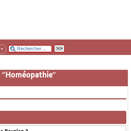
n
▼
 "
Homéopathie
"