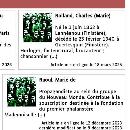
ou
Rolland, Charles (Marie)
Né le 3 juin 1862 à
Paris
Lannéanou (Finistère),
décédé le 23 février 1940 à
r des
Guerlesquin (Finistère).
Horloger, facteur rural, brocanteur ;
chansonnier (…)
r 2026
Article mis en ligne le
18 mars 2025
Raoul, Marie de
Propagandiste au sein du groupe
du Nouveau Monde. Contribue à la
souscription destinée à la fondation
du premier phalanstère.
Mademoiselle (…)
Article mis en ligne le
12 décembre 2023
dernière modification le 9 décembre 2023