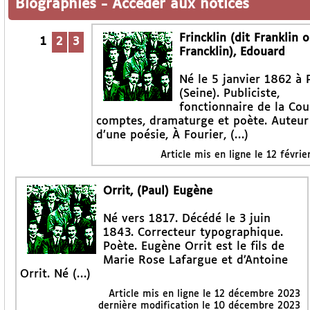
Biographies
-
Accéder aux notices
Frincklin (dit Franklin 
1
2
3
Francklin), Edouard
Né le 5 janvier 1862 à 
(Seine). Publiciste,
fonctionnaire de la Cou
comptes, dramaturge et poète. Auteur
d’une poésie, À Fourier, (…)
Article mis en ligne le
12 févrie
Orrit, (Paul) Eugène
Né vers 1817. Décédé le 3 juin
1843. Correcteur typographique.
Poète. Eugène Orrit est le fils de
Marie Rose Lafargue et d’Antoine
Orrit. Né (…)
Article mis en ligne le
12 décembre 2023
dernière modification le 10 décembre 2023