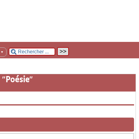
n
▼
 "
Poésie
"