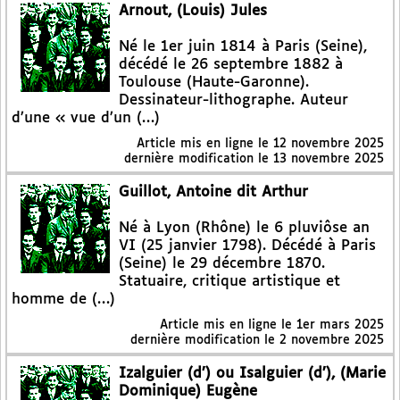
Arnout, (Louis) Jules
Né le 1er juin 1814 à Paris (Seine),
décédé le 26 septembre 1882 à
Toulouse (Haute-Garonne).
Dessinateur-lithographe. Auteur
d’une « vue d’un (…)
Article mis en ligne le
12 novembre 2025
dernière modification le 13 novembre 2025
Guillot, Antoine dit Arthur
Né à Lyon (Rhône) le 6 pluviôse an
VI (25 janvier 1798). Décédé à Paris
(Seine) le 29 décembre 1870.
Statuaire, critique artistique et
homme de (…)
Article mis en ligne le
1er mars 2025
dernière modification le 2 novembre 2025
Izalguier (d’) ou Isalguier (d’), (Marie
Dominique) Eugène