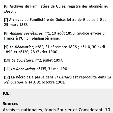
[
6
]
Archives du Familistère de Guise, registre des abonnés au
Devoir.
[
7
]
Archives du Familistère de Guise, lettre de Giudice à Godin,
29 mars 1887.
[
8
]
Annales sociétaires,
n°1, 10 août 1898. Giudice envoie 6
francs à l’Union phalanstérienne.
[
9
]
La Rénovation,
n°82, 31 décembre 1896 ; n°110, 30 avril
1899 et n°120, 28 février 1900.
[
10
]
Le Sociétaire
, n°2, juillet 1897.
[
11
]
La Rénovation
, n°135, 31 mai 1901.
[
12
]
La nécrologie parue dans
Il Caffaro
est reproduite dans
La
Rénovation,
n°140, 31 octobre 1901.
P.S. :
Sources
Archives nationales, fonds Fourier et Considerant, 10