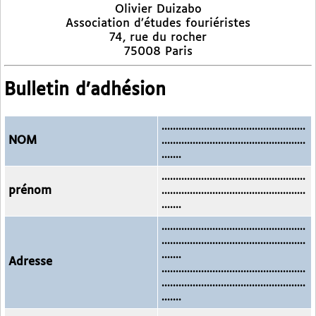
Olivier Duizabo
Association d’études fouriéristes
74, rue du rocher
75008 Paris
Bulletin d’adhésion
...................................................
NOM
...................................................
.......
...................................................
prénom
...................................................
.......
...................................................
...................................................
.......
Adresse
...................................................
...................................................
.......