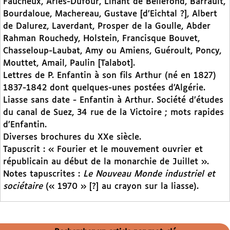
Faucheux, Arlès-Dufour, Linant de Bellefond, Barrault,
Bourdaloue, Machereau, Gustave [d’Eichtal ?], Albert
de Dalurez, Laverdant, Prosper de la Goulle, Abder
Rahman Rouchedy, Holstein, Francisque Bouvet,
Chasseloup-Laubat, Amy ou Amiens, Guéroult, Poncy,
Mouttet, Amail, Paulin [Talabot].
Lettres de P. Enfantin à son fils Arthur (né en 1827)
1837-1842 dont quelques-unes postées d’Algérie.
Liasse sans date - Enfantin à Arthur. Société d’études
du canal de Suez, 34 rue de la Victoire ; mots rapides
d’Enfantin.
Diverses brochures du XXe siècle.
Tapuscrit : « Fourier et le mouvement ouvrier et
républicain au début de la monarchie de Juillet ».
Notes tapuscrites :
Le Nouveau Monde industriel et
sociétaire
(« 1970 » [?] au crayon sur la liasse).