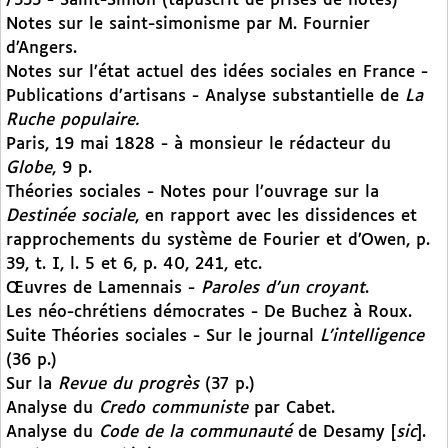
/333 - Saint-Simon (tapuscrit de prises de notes)
Notes sur le saint-simonisme par M. Fournier
d’Angers.
Notes sur l’état actuel des idées sociales en France -
Publications d’artisans - Analyse substantielle de
La
Ruche populaire.
Paris, 19 mai 1828 - à monsieur le rédacteur du
Globe
, 9 p.
Théories sociales - Notes pour l’ouvrage sur la
Destinée sociale
, en rapport avec les dissidences et
rapprochements du système de Fourier et d’Owen, p.
39, t. I, l. 5 et 6, p. 40, 241, etc.
Œuvres de Lamennais -
Paroles d’un croyant
.
Les néo-chrétiens démocrates - De Buchez à Roux.
Suite Théories sociales - Sur le journal
L’intelligence
(36 p.)
Sur la
Revue du progrès
(37 p.)
Analyse du
Credo communiste
par Cabet.
Analyse du
Code de la communauté
de Desamy [
sic
].