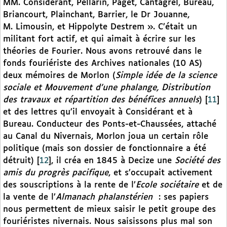
MM. Considérant, Pellarin, Paget, Cantagrel, Bureau,
Briancourt, Plainchant, Barrier, le Dr Jouanne,
M. Limousin, et Hippolyte Destrem ». C’était un
militant fort actif, et qui aimait à écrire sur les
théories de Fourier. Nous avons retrouvé dans le
fonds fouriériste des Archives nationales (10 AS)
deux mémoires de Morlon (
Simple idée de la science
sociale et Mouvement d’une phalange, Distribution
des travaux et répartition des bénéfices annuels
)
[
11
]
et des lettres qu’il envoyait à Considérant et à
Bureau. Conducteur des Ponts-et-Chaussées, attaché
au Canal du Nivernais, Morlon joua un certain rôle
politique (mais son dossier de fonctionnaire a été
détruit)
[
12
]
, il créa en 1845 à Decize une
Société des
amis du progrès pacifique
, et s’occupait activement
des souscriptions à la rente de l’
Ecole sociétaire
et de
la vente de l’
Almanach phalanstérien
: ses papiers
nous permettent de mieux saisir le petit groupe des
fouriéristes nivernais. Nous saisissons plus mal son