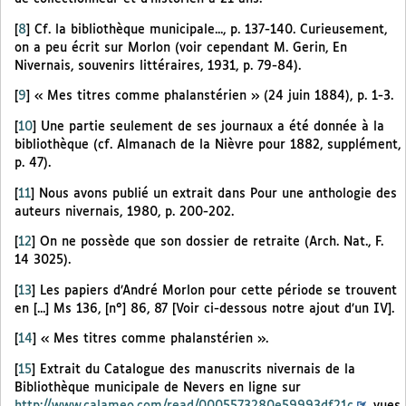
[
8
]
Cf. la bibliothèque municipale..., p. 137-140. Curieusement,
on a peu écrit sur Morlon (voir cependant M. Gerin, En
Nivernais, souvenirs littéraires, 1931, p. 79-84).
[
9
]
« Mes titres comme phalanstérien » (24 juin 1884), p. 1-3.
[
10
]
Une partie seulement de ses journaux a été donnée à la
bibliothèque (cf. Almanach de la Nièvre pour 1882, supplément,
p. 47).
[
11
]
Nous avons publié un extrait dans Pour une anthologie des
auteurs nivernais, 1980, p. 200-202.
[
12
]
On ne possède que son dossier de retraite (Arch. Nat., F.
14 3025).
[
13
]
Les papiers d’André Morlon pour cette période se trouvent
en [...] Ms 136, [n°] 86, 87 [Voir ci-dessous notre ajout d’un IV].
[
14
]
« Mes titres comme phalanstérien ».
[
15
]
Extrait du Catalogue des manuscrits nivernais de la
Bibliothèque municipale de Nevers en ligne sur
http://www.calameo.com/read/0005573280e59993df21c
, vues