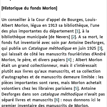
[Historique du fonds Morlon]
Un conseiller à la Cour d’appel de Bourges, Louis-
Albert Morlon, légua en 1913 sa bibliothèque, l’une
des plus importantes du département
[
1
]
, à la
bibliothèque municipale [de Nevers]
[
2
]
. A sa mort, le
fonds fut inventorié avec soin par Antoine Desforges,
qui publia un
Catalogue méthodique
en juin 1925
[
3
]
,
qui laissait de côté les manuscrits fouriéristes d’André
Morlon, le père, et divers papiers
[
4
]
; Albert Morlon
était un grand collectionneur, mais il s’intéressait
plutôt aux livres qu’aux manuscrits, et sa collection
d’autographes et de manuscrits demeure limitée : les
pièces importantes sont rares, mais Morlon achetait
volontiers chez les libraires parisiens
[
5
]
. Antoine
Desforges dans son
catalogue méthodique
n’avait pas
séparé livres et manuscrits
[
6
]
: nous donnons ici le
premier inventaire des manuscrits de Morlon.