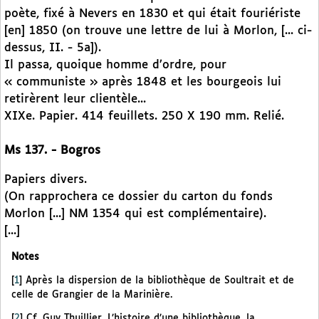
poète, fixé à Nevers en 1830 et qui était fouriériste
[en] 1850 (on trouve une lettre de lui à Morlon, [... ci-
dessus, II. - 5a]).
Il passa, quoique homme d’ordre, pour
« communiste » après 1848 et les bourgeois lui
retirèrent leur clientèle...
XIXe. Papier. 414 feuillets. 250 X 190 mm. Relié.
Ms 137. - Bogros
Papiers divers.
(On rapprochera ce dossier du carton du fonds
Morlon [...] NM 1354 qui est complémentaire).
[...]
Notes
[
1
]
Après la dispersion de la bibliothèque de Soultrait et de
celle de Grangier de la Marinière.
[
2
]
Cf. Guy Thuillier, L’histoire d’une bibliothèque, la