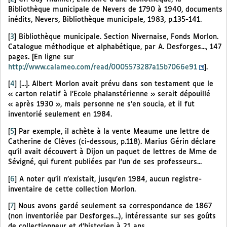
Bibliothèque municipale de Nevers de 1790 à 1940, documents
inédits, Nevers, Bibliothèque municipale, 1983, p.135-141.
[
3
]
Bibliothèque municipale. Section Nivernaise, Fonds Morlon.
Catalogue méthodique et alphabétique, par A. Desforges..., 147
pages. [En ligne sur
http://www.calameo.com/read/0005573287a15b7066e91
].
[
4
]
[...]. Albert Morlon avait prévu dans son testament que le
« carton relatif à l’Ecole phalanstérienne » serait dépouillé
« après 1930 », mais personne ne s’en soucia, et il fut
inventorié seulement en 1984.
[
5
]
Par exemple, il achète à la vente Meaume une lettre de
Catherine de Clèves (ci-dessous, p.118). Marius Gérin déclare
qu’il avait découvert à Dijon un paquet de lettres de Mme de
Sévigné, qui furent publiées par l’un de ses professeurs...
[
6
]
A noter qu’il n’existait, jusqu’en 1984, aucun registre-
inventaire de cette collection Morlon.
[
7
]
Nous avons gardé seulement sa correspondance de 1867
(non inventoriée par Desforges...), intéressante sur ses goûts
de collectionneur et d’historien à 21 ans.