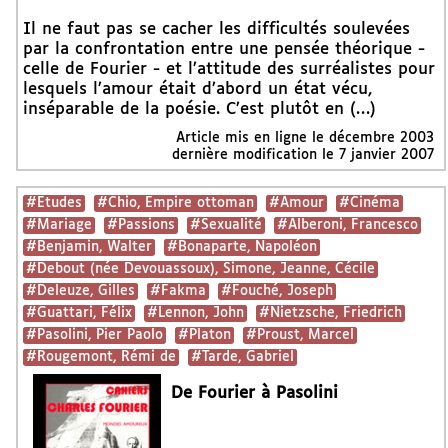
Il ne faut pas se cacher les difficultés soulevées
par la confrontation entre une pensée théorique -
celle de Fourier - et l’attitude des surréalistes pour
lesquels l’amour était d’abord un état vécu,
inséparable de la poésie. C’est plutôt en (…)
Article mis en ligne le
décembre 2003
dernière modification le 7 janvier 2007
#Etudes
#Chio, Empire ottoman
#Amour
#Cinéma
#Mariage
#Passions
#Sexualité
#Alberoni, Francesco
#Benjamin, Walter
#Bonaparte, Napoléon
#Debout (née Devouassoux), Simone, Jeanne, Cécile
#Deleuze, Gilles
#Fakma
#Fouché, Joseph
#Guattari, Félix
#Lennon, John
#Nietzsche, Friedrich
#Pasolini, Pier Paolo
#Platon
#Proust, Marcel
#Rougemont, Rémi de
#Tarde, Gabriel
De Fourier à Pasolini