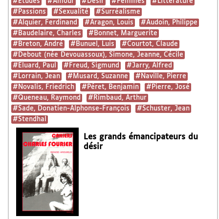
#Etudes
#Amour
#Désir
#Femmes
#Littérature
#Passions
#Sexualité
#Surréalisme
#Alquier, Ferdinand
#Aragon, Louis
#Audoin, Philippe
#Baudelaire, Charles
#Bonnet, Marguerite
#Breton, André
#Bunuel, Luis
#Courtot, Claude
#Debout (née Devouassoux), Simone, Jeanne, Cécile
#Eluard, Paul
#Freud, Sigmund
#Jarry, Alfred
#Lorrain, Jean
#Musard, Suzanne
#Naville, Pierre
#Novalis, Friedrich
#Péret, Benjamin
#Pierre, José
#Queneau, Raymond
#Rimbaud, Arthur
#Sade, Donatien-Alphonse-François
#Schuster, Jean
#Stendhal
Les grands émancipateurs du
désir