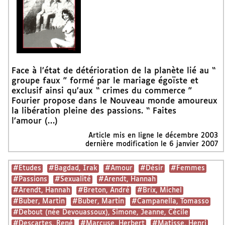
Face à l’état de détérioration de la planète lié au “
groupe faux ” formé par le mariage égoïste et
exclusif ainsi qu’aux “ crimes du commerce ”
Fourier propose dans le Nouveau monde amoureux
la libération pleine des passions. “ Faites
l’amour (…)
Article mis en ligne le
décembre 2003
dernière modification le 6 janvier 2007
#Etudes
#Bagdad, Irak
#Amour
#Désir
#Femmes
#Passions
#Sexualité
#Arendt, Hannah
#Arendt, Hannah
#Breton, André
#Brix, Michel
#Buber, Martin
#Buber, Martin
#Campanella, Tomasso
#Debout (née Devouassoux), Simone, Jeanne, Cécile
#Descartes, René
#Marcuse, Herbert
#Matisse, Henri