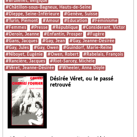
#Bruxelles, Belgique
#Châtillon-sous-Bagneux, Hauts-de-Seine
#Dieppe, Seine-Inférieure
#Genève, Suisse
#Turin, Piémont
#Amour
#Education
#Féminisme
#Femmes
#Presse
#République
#Considerant, Victor
#Deroin, Jeanne
#Enfantin, Prosper
#Fugère
#Gans, Jacques
#Gay, Jean
#Gay, Jeanne-Désirée
#Gay, Jules
#Gay, Owen
#Guindorf, Marie-Reine
#Niboyet, Eugénie
#Owen, Robert
#Rabelais, François
#Rancière, Jacques
#Riot-Sarcey, Michèle
#Véret, Jeanne-Désirée
#Wheeler, Anna Doyle
Désirée Véret, ou le passé
retrouvé