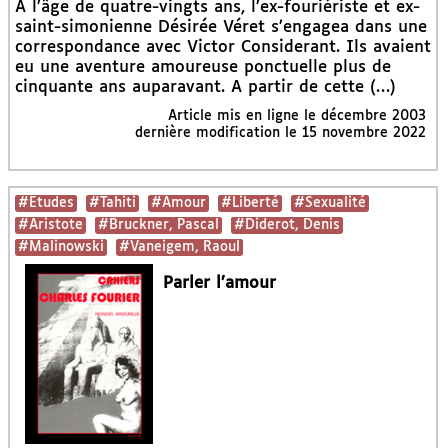
A l’âge de quatre-vingts ans, l’ex-fouriériste et ex-
saint-simonienne Désirée Véret s’engagea dans une
correspondance avec Victor Considerant. Ils avaient
eu une aventure amoureuse ponctuelle plus de
cinquante ans auparavant. A partir de cette (…)
Article mis en ligne le
décembre 2003
dernière modification le 15 novembre 2022
#Etudes
#Tahiti
#Amour
#Liberté
#Sexualité
#Aristote
#Bruckner, Pascal
#Diderot, Denis
#Malinowski
#Vaneigem, Raoul
Parler l’amour