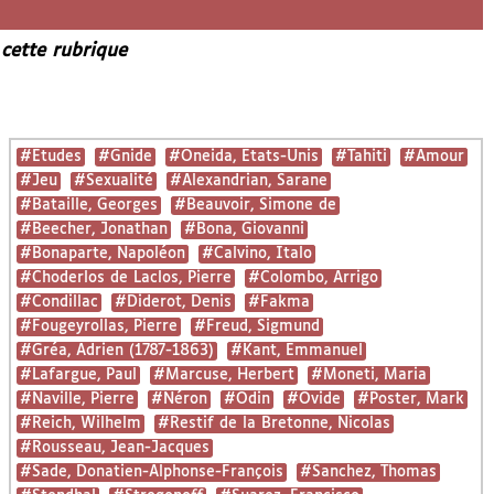
 cette rubrique
#Etudes
#Gnide
#Oneida, Etats-Unis
#Tahiti
#Amour
#Jeu
#Sexualité
#Alexandrian, Sarane
#Bataille, Georges
#Beauvoir, Simone de
#Beecher, Jonathan
#Bona, Giovanni
#Bonaparte, Napoléon
#Calvino, Italo
#Choderlos de Laclos, Pierre
#Colombo, Arrigo
#Condillac
#Diderot, Denis
#Fakma
#Fougeyrollas, Pierre
#Freud, Sigmund
#Gréa, Adrien (1787-1863)
#Kant, Emmanuel
#Lafargue, Paul
#Marcuse, Herbert
#Moneti, Maria
#Naville, Pierre
#Néron
#Odin
#Ovide
#Poster, Mark
#Reich, Wilhelm
#Restif de la Bretonne, Nicolas
#Rousseau, Jean-Jacques
#Sade, Donatien-Alphonse-François
#Sanchez, Thomas