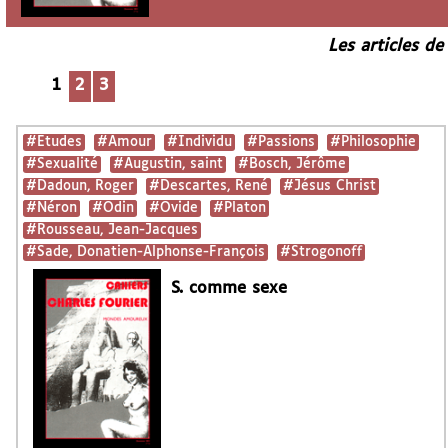
Les articles de
1
2
3
#Etudes
#Amour
#Individu
#Passions
#Philosophie
#Sexualité
#Augustin, saint
#Bosch, Jérôme
#Dadoun, Roger
#Descartes, René
#Jésus Christ
#Néron
#Odin
#Ovide
#Platon
#Rousseau, Jean-Jacques
#Sade, Donatien-Alphonse-François
#Strogonoff
S. comme sexe