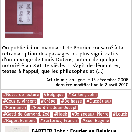
On publie ici un manuscrit de Fourier consacré à la
retranscription des passages les plus significatifs
d’un ouvrage de Louis Dutens, auteur de quelque
notoriété au XVIIIe siècle. Il s’agit de démontrer,
textes à l’appui, que les philosophes et (…)
Article mis en ligne le
15 décembre 2006
dernière modification le 2 avril 2010
#Notes de lecture
#Belgique
#Bartier, John
#Cousin, Vincent
#Crépel
#Delhasse
#Ducpétiaux
#Formanoir
#Fourdrin, Jean-Joseph
#Gatti de Gamond, Zoé
#Haek
#Joigneaux, Pierre
#Louck
#Roger, Edmond
#Sartorius, Francis
#Sue, Eugène
BARTIER John : Fourier en Belgique