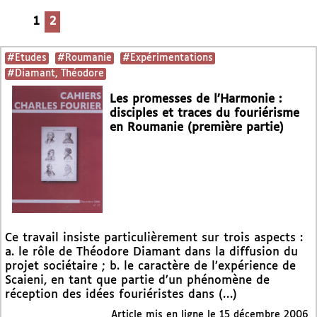
1
2
#Etudes
#Roumanie
#Expérimentations
#Diamant, Théodore
Les promesses de l’Harmonie :
disciples et traces du fouriérisme
en Roumanie (première partie)
Ce travail insiste particulièrement sur trois aspects :
a. le rôle de Théodore Diamant dans la diffusion du
projet sociétaire ; b. le caractère de l’expérience de
Scaieni, en tant que partie d’un phénomène de
réception des idées fouriéristes dans (…)
Article mis en ligne le
15 décembre 2006