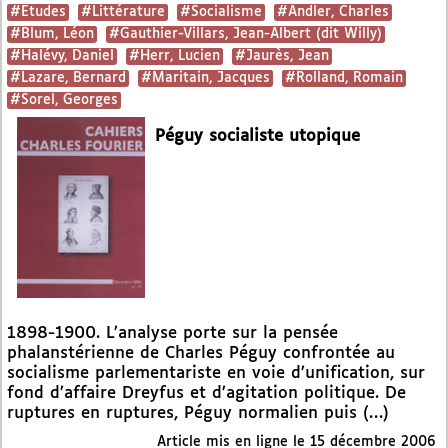
#Etudes
#Littérature
#Socialisme
#Andler, Charles
#Blum, Léon
#Gauthier-Villars, Jean-Albert (dit Willy)
#Halévy, Daniel
#Herr, Lucien
#Jaurès, Jean
#Lazare, Bernard
#Maritain, Jacques
#Rolland, Romain
#Sorel, Georges
Péguy socialiste utopique
1898-1900. L’analyse porte sur la pensée
phalanstérienne de Charles Péguy confrontée au
socialisme parlementariste en voie d’unification, sur
fond d’affaire Dreyfus et d’agitation politique. De
ruptures en ruptures, Péguy normalien puis (…)
Article mis en ligne le
15 décembre 2006