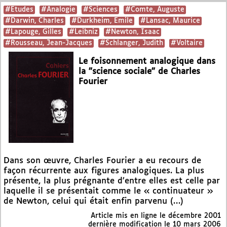
#Etudes
#Analogie
#Sciences
#Comte, Auguste
#Darwin, Charles
#Durkheim, Emile
#Lansac, Maurice
#Lapouge, Gilles
#Leibniz
#Newton, Isaac
#Rousseau, Jean-Jacques
#Schlanger, Judith
#Voltaire
Le foisonnement analogique dans
la "science sociale" de Charles
Fourier
Dans son œuvre, Charles Fourier a eu recours de
façon récurrente aux figures analogiques. La plus
présente, la plus prégnante d’entre elles est celle par
laquelle il se présentait comme le « continuateur »
de Newton, celui qui était enfin parvenu (…)
Article mis en ligne le
décembre 2001
dernière modification le 10 mars 2006