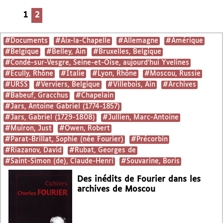
1
2
#Documents
#Aix-la-Chapelle
#Allemagne
#Amérique
#Belgique
#Belley, Ain
#Bruxelles, Belgique
#Condé-sur-Vesgre, Seine-et-Oise, aujourd’hui Yvelines
#Ecully, Rhône
#Italie
#Lyon, Rhône
#Moscou, Russie
#URSS
#Verviers, Belgique
#Villebois, Ain
#Archives
#Babeuf, Gracchus
#Chapelain
#Jars, Antoine Gabriel (1774-1857)
#Jars, Gabriel (1729-1808)
#Jullien, Marc-Antoine
#Muiron, Just
#Owen, Robert
#Parat-Brillat, Sophie (née Fourier)
#Précorbin
#Riazanov, David
#Rubat, Georges de
#Saint-Simon (de), Claude-Henri
#Souvarine, Boris
Des inédits de Fourier dans les
archives de Moscou