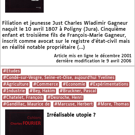
Filiation et jeunesse Just Charles Wladimir Gagneur
naquit le 10 avril 1807 à Poligny (Jura). Cinquième
enfant et troisième fils de François-Marie Gagneur,
inscrit comme avocat sur le registre d’état-civil mais
en réalité notable propriétaire (…)
Article mis en ligne le
décembre 2001
dernière modification le 9 avril 2006
#Etudes
#Condé-sur-Vesgre, Seine-et-Oise, aujourd’hui Yvelines
#Agriculture
#Commerce
#Economie
#Expérimentations
#Industrie
#Bey, Hakim
#Bruckner, Pascal
#Chatelet, François
#Desroche, Henri
#Gandillac, Maurice de
#Marcuse, Herbert
#More, Thomas
Irréalisable utopie ?