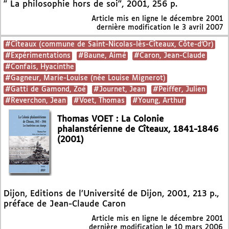
" La philosophie hors de soi", 2001, 256 p.
Article mis en ligne le
décembre 2001
dernière modification le 3 avril 2007
#Cîteaux (commune de Saint-Nicolas-lès-Cîteaux, Côte-d’Or)
#Expérimentations
#Baune, Aimé
#Caron, Jean-Claude
#Confais, Hyacinthe
#Gagneur, Marie-Louise (née Louise Mignerot)
#Gatti de Gamond, Zoé
#Journet, Jean
#Peiffer, Julien
#Reverchon, Jean
#Voet, Thomas
#Young, Arthur
Thomas VOET : La Colonie
phalanstérienne de Cîteaux, 1841-1846
(2001)
Dijon, Editions de l’Université de Dijon, 2001, 213 p.,
préface de Jean-Claude Caron
Article mis en ligne le
décembre 2001
dernière modification le 10 mars 2006