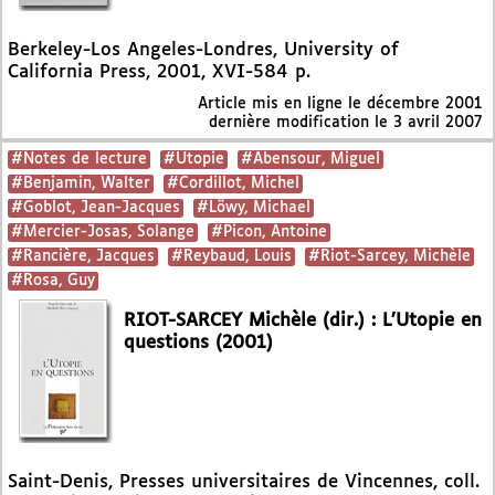
Berkeley-Los Angeles-Londres, University of
California Press, 2001, XVI-584 p.
Article mis en ligne le
décembre 2001
dernière modification le 3 avril 2007
#Notes de lecture
#Utopie
#Abensour, Miguel
#Benjamin, Walter
#Cordillot, Michel
#Goblot, Jean-Jacques
#Löwy, Michael
#Mercier-Josas, Solange
#Picon, Antoine
#Rancière, Jacques
#Reybaud, Louis
#Riot-Sarcey, Michèle
#Rosa, Guy
RIOT-SARCEY Michèle (dir.) : L’Utopie en
questions (2001)
Saint-Denis, Presses universitaires de Vincennes, coll.