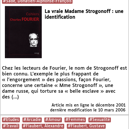
#Sade, Donatien-Alphonse-François
La vraie Madame Strogonoff : une
identification
Chez les lecteurs de Fourier, le nom de Strogonoff est
bien connu. L’exemple le plus frappant de
« l’engorgement » des passions, façon Fourier,
concerne une certaine « Mme Strogonoff », une
dame russe, qui torture sa « belle esclave » avec
des (…)
Article mis en ligne le
décembre 2001
dernière modification le 10 mars 2006
#Etudes
#Arcadie
#Amour
#Femmes
#Sexualité
#Travail
#Flaubert, Alexandre
#Flaubert, Gustave