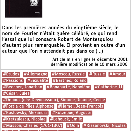
Dans les premières années du vingtième siècle, le
nom de Fourier n’était guère célébré, ce qui rend
l’essai que lui consacra Robert de Montesquiou
d’autant plus remarquable. Il provient en outre d’un
auteur que l’on n’attendait pas dans ce (…)
Article mis en ligne le
décembre 2001
dernière modification le 10 mars 2006
#Etudes
#Allemagne
#Moscou, Russie
#Russie
#Amour
#Passions
#Sexualité
#Barthes, Roland
#Beecher, Jonathan
#Bonaparte, Napoléon
#Catherine II
#César, Jules
#Debout (née Devouassoux), Simone, Jeanne, Cécile
#Fortia de Piles Alphonse
#Hamel, Jean-François
#Kaslowsky, Alexandra
#Kotzebue, Auguste
#Kretzulescu, Nicolae
#Lehouck, Emile
#Masson, Charles (1761-1807)
#Odin
#Riasanovski, Nicolas