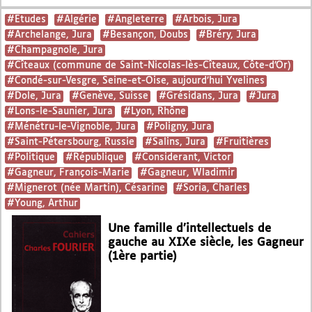
#Etudes
#Algérie
#Angleterre
#Arbois, Jura
#Archelange, Jura
#Besançon, Doubs
#Bréry, Jura
#Champagnole, Jura
#Cîteaux (commune de Saint-Nicolas-lès-Cîteaux, Côte-d’Or)
#Condé-sur-Vesgre, Seine-et-Oise, aujourd’hui Yvelines
#Dole, Jura
#Genève, Suisse
#Grésidans, Jura
#Jura
#Lons-le-Saunier, Jura
#Lyon, Rhône
#Ménétru-le-Vignoble, Jura
#Poligny, Jura
#Saint-Pétersbourg, Russie
#Salins, Jura
#Fruitières
#Politique
#République
#Considerant, Victor
#Gagneur, François-Marie
#Gagneur, Wladimir
#Mignerot (née Martin), Césarine
#Soria, Charles
#Young, Arthur
Une famille d’intellectuels de
gauche au XIXe siècle, les Gagneur
(1ère partie)