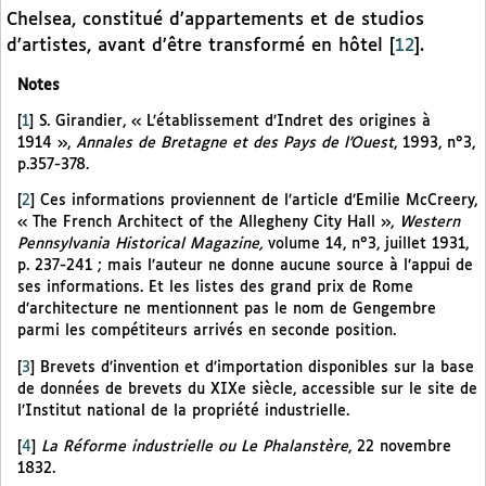
Chelsea, constitué d’appartements et de studios
d’artistes, avant d’être transformé en hôtel
[
12
]
.
Notes
[
1
]
S. Girandier, « L’établissement d’Indret des origines à
1914 »,
Annales de Bretagne et des Pays de l’Ouest
, 1993, n°3,
p.357-378.
[
2
]
Ces informations proviennent de l’article d’Emilie McCreery,
« The French Architect of the Allegheny City Hall »,
Western
Pennsylvania Historical Magazine,
volume 14, n°3, juillet 1931,
p. 237-241 ; mais l’auteur ne donne aucune source à l’appui de
ses informations. Et les listes des grand prix de Rome
d’architecture ne mentionnent pas le nom de Gengembre
parmi les compétiteurs arrivés en seconde position.
[
3
]
Brevets d’invention et d’importation disponibles sur la base
de données de brevets du XIXe siècle, accessible sur le site de
l’Institut national de la propriété industrielle.
[
4
]
La Réforme industrielle ou Le Phalanstère
, 22 novembre
1832.