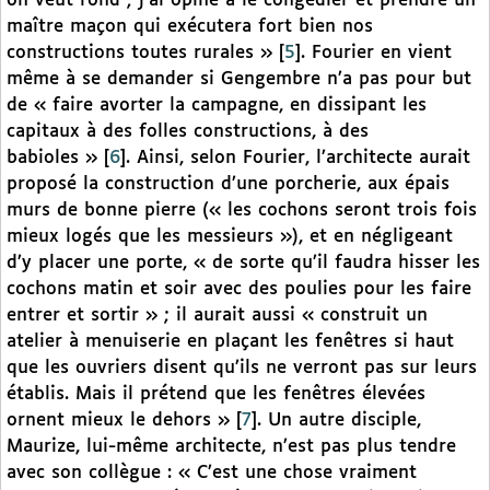
on veut rond ; j’ai opiné à le congédier et prendre un
maître maçon qui exécutera fort bien nos
constructions toutes rurales »
[
5
]
. Fourier en vient
même à se demander si Gengembre n’a pas pour but
de « faire avorter la campagne, en dissipant les
capitaux à des folles constructions, à des
babioles »
[
6
]
. Ainsi, selon Fourier, l’architecte aurait
proposé la construction d’une porcherie, aux épais
murs de bonne pierre (« les cochons seront trois fois
mieux logés que les messieurs »), et en négligeant
d’y placer une porte, « de sorte qu’il faudra hisser les
cochons matin et soir avec des poulies pour les faire
entrer et sortir » ; il aurait aussi « construit un
atelier à menuiserie en plaçant les fenêtres si haut
que les ouvriers disent qu’ils ne verront pas sur leurs
établis. Mais il prétend que les fenêtres élevées
ornent mieux le dehors »
[
7
]
. Un autre disciple,
Maurize, lui-même architecte, n’est pas plus tendre
avec son collègue : « C’est une chose vraiment