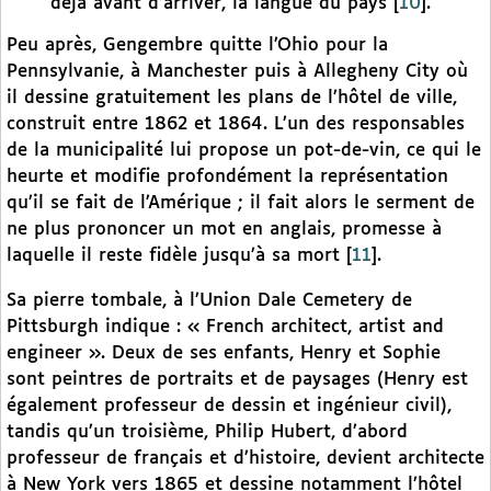
déjà avant d’arriver, la langue du pays
[
10
]
.
Peu après, Gengembre quitte l’Ohio pour la
Pennsylvanie, à Manchester puis à Allegheny City où
il dessine gratuitement les plans de l’hôtel de ville,
construit entre 1862 et 1864. L’un des responsables
de la municipalité lui propose un pot-de-vin, ce qui le
heurte et modifie profondément la représentation
qu’il se fait de l’Amérique ; il fait alors le serment de
ne plus prononcer un mot en anglais, promesse à
laquelle il reste fidèle jusqu’à sa mort
[
11
]
.
Sa pierre tombale, à l’Union Dale Cemetery de
Pittsburgh indique : « French architect, artist and
engineer ». Deux de ses enfants, Henry et Sophie
sont peintres de portraits et de paysages (Henry est
également professeur de dessin et ingénieur civil),
tandis qu’un troisième, Philip Hubert, d’abord
professeur de français et d’histoire, devient architecte
à New York vers 1865 et dessine notamment l’hôtel