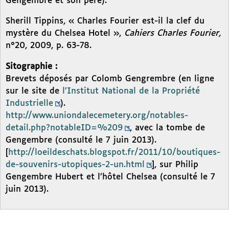
Gengembre et son père).
Sherill Tippins, « Charles Fourier est-il la clef du
mystère du Chelsea Hotel »,
Cahiers Charles Fourier,
n°20, 2009, p. 63-78.
Sitographie :
Brevets déposés par Colomb Gengrembre (en ligne
sur le site de
l’Institut National de la Propriété
Industrielle
).
http://www.uniondalecemetery.org/notables-
detail.php?notableID=%209
, avec la tombe de
Gengembre (consulté le 7 juin 2013).
[
http://loeildeschats.blogspot.fr/2011/10/boutiques-
de-souvenirs-utopiques-2-un.html
], sur Philip
Gengembre Hubert et l’hôtel Chelsea (consulté le 7
juin 2013).