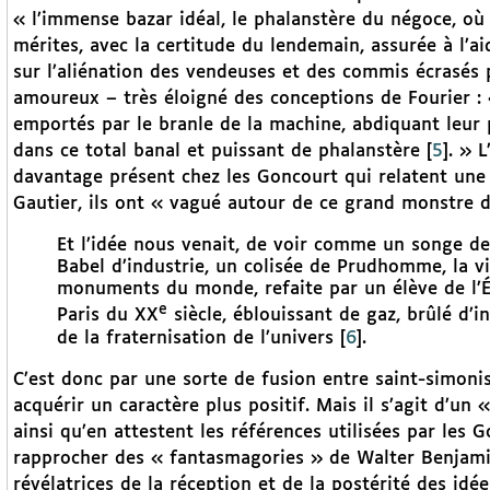
« l’immense bazar idéal, le phalanstère du négoce, où 
mérites, avec la certitude du lendemain, assurée à l’ai
sur l’aliénation des vendeuses et des commis écrasés 
amoureux – très éloigné des conceptions de Fourier : 
emportés par le branle de la machine, abdiquant leur 
dans ce total banal et puissant de phalanstère
[
5
]
. » 
davantage présent chez les Goncourt qui relatent une 
Gautier, ils ont « vagué autour de ce grand monstre de
Et l’idée nous venait, de voir comme un songe de
Babel d’industrie, un colisée de Prudhomme, la vil
monuments du monde, refaite par un élève de l’Éc
e
Paris du XX
siècle, éblouissant de gaz, brûlé d’
de la fraternisation de l’univers
[
6
]
.
C’est donc par une sorte de fusion entre saint-simoni
acquérir un caractère plus positif. Mais il s’agit d’u
ainsi qu’en attestent les références utilisées par les
rapprocher des « fantasmagories » de Walter Benjamin
révélatrices de la réception et de la postérité des idée