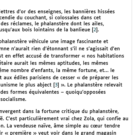
lettres d’or des enseignes, les bannières hissées
incendie du couchant, si colossales dans cet
des réclames, le phalanstère dont les ailes,
jusqu’aux bois lointains de la banlieue
[
2
]
.
 phalanstère véhicule une image fascinante et
ne n’aurait rien d’étonnant s’il ne s’agissait d’en
st en effet accusé de transformer « nos habitations
étaire aurait les mêmes aptitudes, les mêmes
même nombre d’enfants, la même fortune, et… le
t aux édiles parisiens de cesser « de préparer les
munisme le plus abject
[
3
]
». Le phalanstère relevait
t des formes équivalentes – quoiqu’opposées
socialisme.
nvergent dans la fortune critique du phalanstère,
 C’est particulièrement vrai chez Zola, qui confie au
ion. La vendeuse naïve, âme simple au cœur tendre
ir « première » veut voir dans le grand magasin