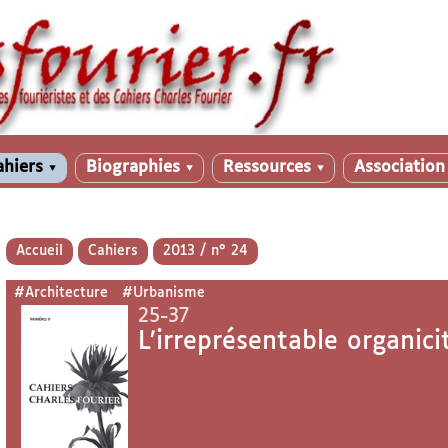
ahiers
Biographies
Ressources
Associatio
▼
▼
▼
Accueil
Cahiers
2013 / n° 24
#Architecture
#Urbanisme
25-37
L’irreprésentable organic