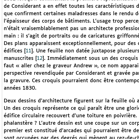
de Considerant a en effet toutes les caractéristiques d
que confirment certaines maladresses dans le rendu d
l’épaisseur des corps de bâtiments. L’usage trop perce
n’était vraisemblablement pas un architecte professio
main : il s’agit de portraits ou de caricatures griffon
Des plans apparaissent exceptionnellement, pour des
édifices
[
11
]
. Une feuille non datée juxtapose plusieurs
manuscrites
[
12
]
. Immédiatement sous un des croquis a
faut « aller chez le graveur Andrew », ce nom appara
perspective revendiquée par Considerant et gravée pa
la gravure. Ces croquis pourraient donc être contempo
années 1830.
Deux dessins d’architecture figurent sur la feuille où
Un des croquis représente ce qui paraît être une glor
édifice circulaire recouvert d’une toiture en poivrière.
phalanstère ? L’autre dessin est une coupe sur un co
premier est constitué d’arcades qui pourraient être d
sont occupées par des degrés qui mènent au rez-de-ch