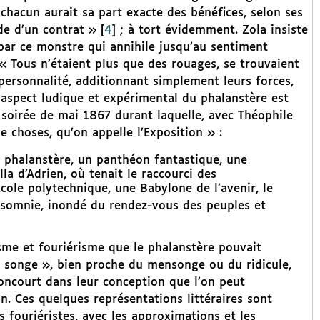
chacun aurait sa part exacte des bénéfices, selon ses
de d’un contrat »
[
4
]
; à tort évidemment. Zola insiste
par ce monstre qui annihile jusqu’au sentiment
« Tous n’étaient plus que des rouages, se trouvaient
personnalité, additionnant simplement leurs forces,
L’aspect ludique et expérimental du phalanstère est
soirée de mai 1867 durant laquelle, avec Théophile
 choses, qu’on appelle l’Exposition » :
 phalanstère, un panthéon fantastique, une
la d’Adrien, où tenait le raccourci des
ole polytechnique, une Babylone de l’avenir, le
insomnie, inondé du rendez-vous des peuples et
sme et fouriérisme que le phalanstère pouvait
n « songe », bien proche du mensonge ou du ridicule,
 Goncourt dans leur conception que l’on peut
. Ces quelques représentations littéraires sont
s fouriéristes, avec les approximations et les