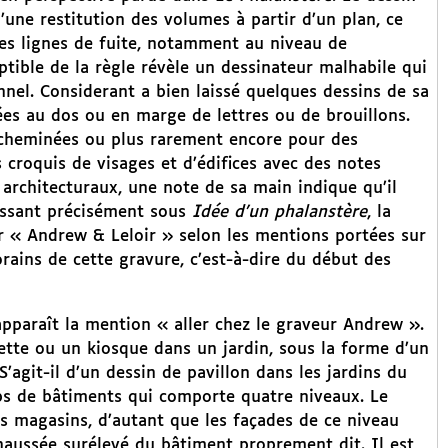
’une restitution des volumes à partir d’un plan, ce
es lignes de fuite, notamment au niveau de
ptible de la règle révèle un dessinateur malhabile qui
nnel. Considerant a bien laissé quelques dessins de sa
nées au dos ou en marge de lettres ou de brouillons.
 cheminées ou plus rarement encore pour des
 croquis de visages et d’édifices avec des notes
rchitecturaux, une note de sa main indique qu’il
issant précisément sous
Idée d’un phalanstère
, la
r « Andrew & Leloir » selon les mentions portées sur
rains de cette gravure, c’est-à-dire du début des
 apparaît la mention « aller chez le graveur Andrew ».
iette ou un kiosque dans un jardin, sous la forme d’un
 S’agit-il d’un dessin de pavillon dans les jardins du
rps de bâtiments qui comporte quatre niveaux. Le
es magasins, d’autant que les façades de ce niveau
aussée surélevé du bâtiment proprement dit. Il est