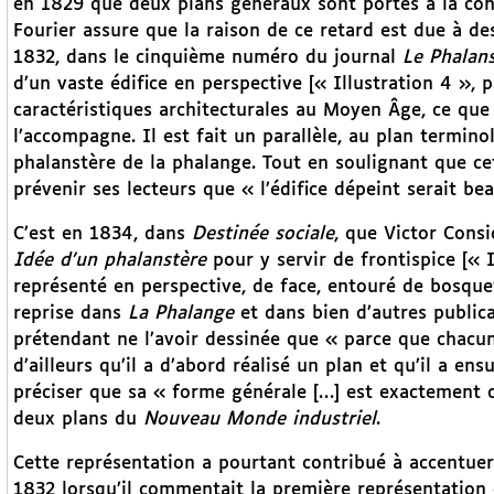
en 1829 que deux plans généraux sont portés à la conna
Fourier assure que la raison de ce retard est due à des 
1832, dans le cinquième numéro du journal
Le Phalan
d’un vaste édifice en perspective [« Illustration 4 », 
caractéristiques architecturales au Moyen Âge, ce que 
l’accompagne. Il est fait un parallèle, au plan termin
phalanstère de la phalange. Tout en soulignant que cet
prévenir ses lecteurs que « l’édifice dépeint serait b
C’est en 1834, dans
Destinée sociale
, que Victor Consi
Idée d’un phalanstère
pour y servir de frontispice [« I
représenté en perspective, de face, entouré de bosquet
reprise dans
La Phalange
et dans bien d’autres publica
prétendant ne l’avoir dessinée que « parce que chacun
d’ailleurs qu’il a d’abord réalisé un plan et qu’il a en
préciser que sa « forme générale […] est exactement ce
deux plans du
Nouveau Monde industriel
.
Cette représentation a pourtant contribué à accentuer 
1832 lorsqu’il commentait la première représentation