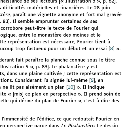
issance de ses lecteurs [« Illustration 3 », p. 82].
difficultés matérielles et financières. Le 28 juin
stère
, paraît une vignette anonyme et fort mal gravée
p. 83]. Il semble emprunter certaines de ses
corrobore peut-être le texte de Fourier qui
ologique, entre le monastère des moines et le
te représentation est nécessaire, Fourier tient à
eaucoup trop fastueux pour un début et un essai
[
8
]
».
derant fait paraître la planche connue sous le titre
llustration 5 », p. 83]. Le phalanstère y est
s, dans une plaine cultivée ; cette représentation est
tions. Considerant l’a signée lui-même
[
9
]
, en
 ne lit pas aisément un plan
[
10
]
». Il indique
suite « [mis] ce plan en perspective ». Il prend soin de
lle qui dérive du plan de Fourier », c’est-à-dire des
l’immensité de l’édifice, ce que redoutait Fourier en
 en perspective parue dans
Le Phalanstère
. Le dessin