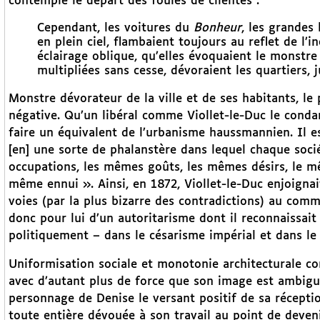
contemple le départ des foules de clientes :
Cependant, les voitures du
Bonheur
, les grandes 
en plein ciel, flambaient toujours au reflet de l’
éclairage oblique, qu’elles évoquaient le monstre 
multipliées sans cesse, dévoraient les quartiers, 
Monstre dévorateur de la ville et de ses habitants, le
négative. Qu’un libéral comme Viollet-le-Duc le condam
faire un équivalent de l’urbanisme haussmannien. Il e
[en] une sorte de phalanstère dans lequel chaque soci
occupations, les mêmes goûts, les mêmes désirs, le 
même ennui ». Ainsi, en 1872, Viollet-le-Duc enjoignai
voies (par la plus bizarre des contradictions) au com
donc pour lui d’un autoritarisme dont il reconnaissai
politiquement – dans le césarisme impérial et dans le 
Uniformisation sociale et monotonie architecturale co
avec d’autant plus de force que son image est ambiguë.
personnage de Denise le versant positif de sa récept
toute entière dévouée à son travail au point de deven