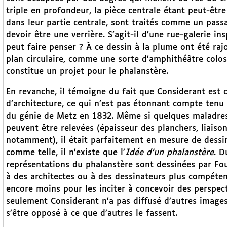
triple en profondeur, la pièce centrale étant peut-êtr
dans leur partie centrale, sont traités comme un pas
devoir être une verrière. S’agit-il d’une rue-galerie i
peut faire penser ? À ce dessin à la plume ont été ra
plan circulaire, comme une sorte d’amphithéâtre colossa
constitue un projet pour le phalanstère.
En revanche, il témoigne du fait que Considerant est c
d’architecture, ce qui n’est pas étonnant compte tenu d
du génie de Metz en 1832. Même si quelques maladres
peuvent être relevées (épaisseur des planchers, liais
notamment), il était parfaitement en mesure de dessin
comme telle, il n’existe que l’
Idée d’un phalanstère
. D
représentations du phalanstère sont dessinées par Four
à des architectes ou à des dessinateurs plus compétent
encore moins pour les inciter à concevoir des perspect
seulement Considerant n’a pas diffusé d’autres images p
s’être opposé à ce que d’autres le fassent.