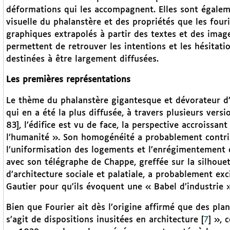
déformations qui les accompagnent. Elles sont égaleme
visuelle du phalanstère et des propriétés que les four
graphiques extrapolés à partir des textes et des image
permettent de retrouver les intentions et les hésitati
destinées à être largement diffusées.
Les premières représentations
Le thème du phalanstère gigantesque et dévorateur d’e
qui en a été la plus diffusée, à travers plusieurs vers
83], l’édifice est vu de face, la perspective accroissan
l’humanité ». Son homogénéité a probablement contrib
l’uniformisation des logements et l’enrégimentement d
avec son télégraphe de Chappe, greffée sur la silhou
d’architecture sociale et palatiale, a probablement ex
Gautier pour qu’ils évoquent une « Babel d’industrie »
Bien que Fourier ait dès l’origine affirmé que des pla
s’agit de dispositions inusitées en architecture
[
7
]
», c