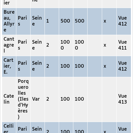
ne
ier
Bure
au,
Pari
Sein
Vue
1
500
500
x
Allyr
s
e
412
e
Cant
Pari
Sein
100
100
Vue
agre
2
x
s
e
0
0
411
l
Cart
Pari
Sein
Vue
ier,
2
100
100
x
s
e
412
E.
Porq
uero
lles
Cate
Vue
(Iles
Var
2
100
100
lin
413
d’Hy
ères
)
Celli
Pari
Sein
Vue
er,
2
100
100
x