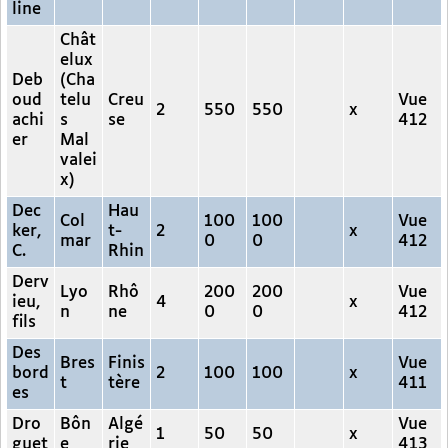
line
Chât
elux
Deb
(Cha
oud
telu
Creu
Vue
2
550
550
x
achi
s
se
412
er
Mal
valei
x)
Dec
Hau
Col
100
100
Vue
ker,
t-
2
x
mar
0
0
412
C.
Rhin
Derv
Lyo
Rhô
200
200
Vue
ieu,
4
x
n
ne
0
0
412
fils
Des
Bres
Finis
Vue
bord
2
100
100
x
t
tère
411
es
Dro
Bôn
Algé
Vue
1
50
50
x
guet
e
rie
413