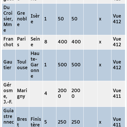
Du
Croi
Gre
Isèr
Vue
sier,
nobl
1
50
50
x
e
412
Mm
e
e
Fran
Pari
Sein
Vue
8
400
400
x
chot
s
e
412
Hau
te-
Gau
Toul
Vue
Gar
1
500
500
x
tier
ouse
412
onn
e
Gér
osm
Mari
200
200
Vue
4
e,
gny
0
0
411
J.-F.
Guia
stre
Bres
Finis
Vue
nnec
5
250
250
x
t
tère
411