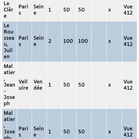
Le
Pari
Sein
Vue
Clèr
1
50
50
x
s
e
412
e
Le
Rou
ssea
Pari
Sein
Vue
2
100
100
x
u,
s
e
412
Juli
en
Mal
atier
,
Vell
Ven
Vue
Jean
1
50
50
x
uire
dée
412
-
Jose
ph
Mal
atier
,
Pari
Sein
Vue
Jose
1
50
50
x
s
e
412
ph-