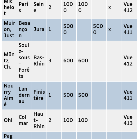
Mic
Pari
Sein
100
100
Vue
helo
2
x
s
e
0
0
412
t
Muir
Besa
500
500
Vue
on,
nço
Jura
1
x
0
0
411
Just
n
Soul
z-
Mün
sous
Bas-
Vue
tz,
3
600
600
-
Rhin
412
Ch.
Forê
ts
Nou
Lan
rry
Finis
Vue
dern
1
500
500
Aim
tère
411
au
é
Hau
Col
Vue
Ohl
t-
2
100
100
mar
413
Rhin
Pag