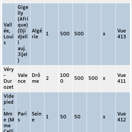
Gige
lly
(Afri
Vall
que)
ée,
(Dji
Algé
Vue
1
500
500
x
Loui
djell
rie
413
s
i
auj.
Jijel
)
Véry
-
Vale
Drô
100
Vue
2
500
500
x
Dur
nce
me
0
411
ozet
Vide
pied
,
Mm
Pari
Sein
Vue
1
50
50
x
e (M
s
e
412
me
Celli