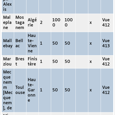
Alex
is
Mal
Mos
Algé
100
100
Vue
epla
taga
2
x
rie
0
0
412
ne
nem
Hau
Mall
Bell
te-
Vue
1
50
50
x
ebay
ac
Vien
413
ne
Mar
Bres
Finis
Vue
1
50
50
x
ziou
t
tère
412
Mec
que
Hau
nem
te-
m
Toul
Vue
Gar
1
50
50
x
[Mec
ouse
412
onn
que
e
nem
], de