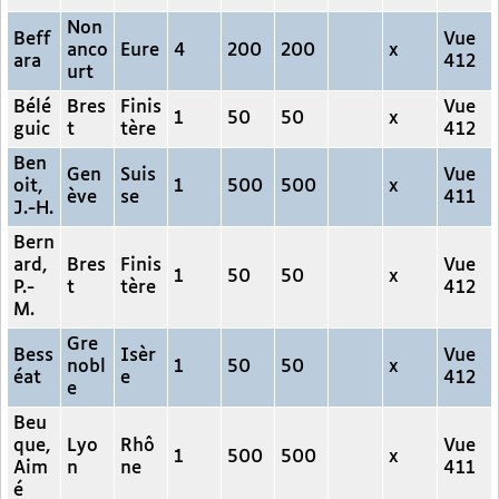
Non
Beff
Vue
anco
Eure
4
200
200
x
ara
412
urt
Bélé
Bres
Finis
Vue
1
50
50
x
guic
t
tère
412
Ben
Gen
Suis
Vue
oit,
1
500
500
x
ève
se
411
J.-H.
Bern
ard,
Bres
Finis
Vue
1
50
50
x
P.-
t
tère
412
M.
Gre
Bess
Isèr
Vue
nobl
1
50
50
x
éat
e
412
e
Beu
que,
Lyo
Rhô
Vue
1
500
500
x
Aim
n
ne
411
é