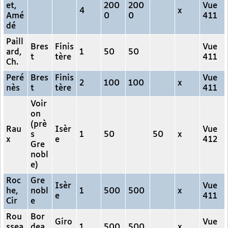
et,
200
200
Vue
4
x
Amé
0
0
411
dé
Paill
Bres
Finis
Vue
ard,
1
50
50
t
tère
411
Ch.
Peré
Bres
Finis
Vue
2
100
100
x
nès
t
tère
411
Voir
on
(prè
Rau
Isèr
Vue
s
1
50
50
x
x
e
412
Gre
nobl
e)
Roc
Gre
Isèr
Vue
he,
nobl
1
500
500
x
e
411
Cir
e
Rou
Bor
Giro
Vue
ssea
dea
1
500
500
x