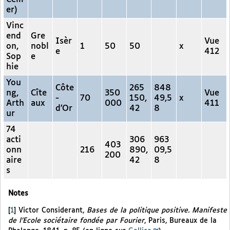
er)
Vinc
end
Gre
Isèr
Vue
on,
nobl
1
50
50
x
e
412
Sop
e
hie
You
Côte
265
848
ng,
Cîte
350
Vue
-
70
150,
49,5
x
Arth
aux
000
411
d’Or
42
8
ur
74
acti
306
963
403
onn
216
890,
09,5
200
aire
42
8
s
Notes
[
1
]
Victor Considerant,
Bases de la politique positive. Manifeste
de l’Ecole sociétaire fondée par Fourier
, Paris, Bureaux de la