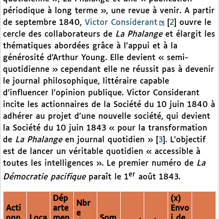
périodique à long terme », une revue à venir. A partir
de septembre 1840,
Victor Considerant
[
2
]
ouvre le
cercle des collaborateurs de
La Phalange
et élargit les
thématiques abordées grâce à l’appui et à la
générosité d’Arthur Young. Elle devient « semi-
quotidienne » cependant elle ne réussit pas à devenir
le journal philosophique, littéraire capable
d’influencer l’opinion publique. Victor Considerant
incite les actionnaires de la Société du 10 juin 1840 à
adhérer au projet d’une nouvelle société, qui devient
la Société du 10 juin 1843 « pour la transformation
de
La Phalange
en journal quotidien »
[
3
]
. L’objectif
est de lancer un véritable quotidien « accessible à
toutes les intelligences ». Le premier numéro de
La
er
Démocratie pacifique
paraît le 1
août 1843.
Dép
(x)
Nbr
Acti
arte
Envo
e
onn
Loca
men
Som
i de