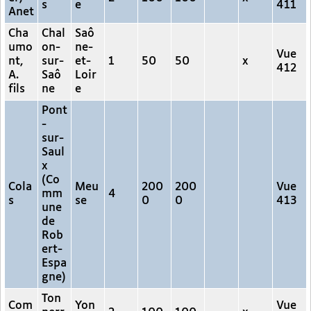
s
e
411
Anet
Cha
Chal
Saô
umo
on-
ne-
Vue
nt,
sur-
et-
1
50
50
x
412
A.
Saô
Loir
fils
ne
e
Pont
-
sur-
Saul
x
(Co
Cola
Meu
200
200
Vue
mm
4
s
se
0
0
413
une
de
Rob
ert-
Espa
gne)
Ton
Com
Yon
Vue