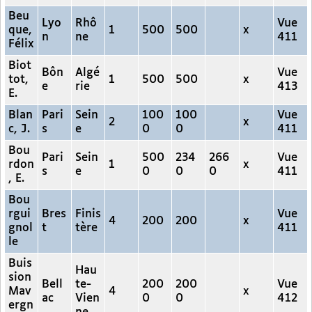
Beu
Lyo
Rhô
Vue
que,
1
500
500
x
n
ne
411
Félix
Biot
Bôn
Algé
Vue
tot,
1
500
500
x
e
rie
413
E.
Blan
Pari
Sein
100
100
Vue
2
x
c, J.
s
e
0
0
411
Bou
Pari
Sein
500
234
266
Vue
rdon
1
x
s
e
0
0
0
411
, E.
Bou
rgui
Bres
Finis
Vue
4
200
200
x
gnol
t
tère
411
le
Buis
Hau
sion
Bell
te-
200
200
Vue
Mav
4
x
ac
Vien
0
0
412
ergn