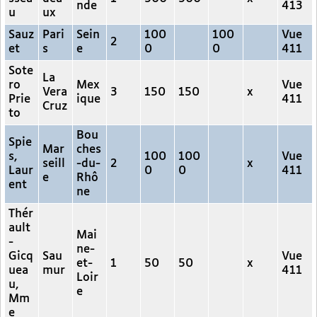
nde
413
u
ux
Sauz
Pari
Sein
100
100
Vue
2
et
s
e
0
0
411
Sote
La
ro
Mex
Vue
Vera
3
150
150
x
Prie
ique
411
Cruz
to
Bou
Spie
Mar
ches
s,
100
100
Vue
seill
-du-
2
x
Laur
0
0
411
e
Rhô
ent
ne
Thér
ault
Mai
-
ne-
Gicq
Sau
Vue
et-
1
50
50
x
uea
mur
411
Loir
u,
e
Mm
e