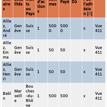
d’ac
Payé
Dû
aire
lités
ts
mes
l’adh
tion
s
ou
ésio
s
Pays
n
[
4
]
Allie
z,
Gen
Suis
500
500
Vue
1
x
And
ève
se
0
0
411
ré
Allie
z,
Gen
Suis
Vue
1
50
50
x
Em
ève
se
411
ma
Allie
z,
Gen
Suis
Vue
1
50
50
x
Hen
ève
se
411
ri
Bou
Mar
ches
Babi
Vue
seill
-du-
1
500
500
x
n
411
e
Rhô
ne