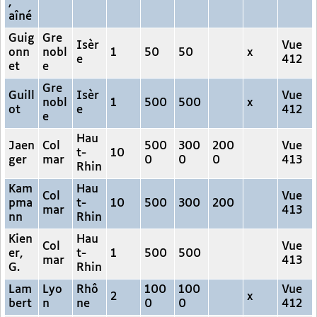
,
aîné
Guig
Gre
Isèr
Vue
onn
nobl
1
50
50
x
e
412
et
e
Gre
Guill
Isèr
Vue
nobl
1
500
500
x
ot
e
412
e
Hau
Jaen
Col
500
300
200
Vue
t-
10
ger
mar
0
0
0
413
Rhin
Kam
Hau
Col
Vue
pma
t-
10
500
300
200
mar
413
nn
Rhin
Kien
Hau
Col
Vue
er,
t-
1
500
500
mar
413
G.
Rhin
Lam
Lyo
Rhô
100
100
Vue
2
x
bert
n
ne
0
0
412