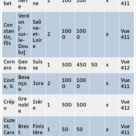
nerr
2
100
100
x
bet
ne
411
e
Verd
un
Saô
Con
[-
ne-
stan
100
100
Vue
sur-
et-
2
x
tin,
0
0
411
le-
Loir
fils
Dou
e
bs]
Corn
Gen
Suis
Vue
1
500
450
50
x
ero
ève
se
412
Besa
Cost
100
100
Vue
nço
Jura
2
x
e, V.
0
0
411
n
Gre
Crép
Isèr
Vue
nobl
1
500
500
x
u
e
412
e
Cuze
nt,
Bres
Finis
Vue
1
50
50
x
Caro
t
tère
411