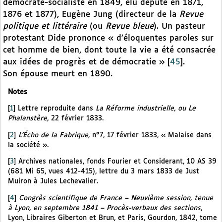
démocrate-socialiste en 1849, élu député en 1871,
1876 et 1877), Eugène Jung (directeur de la
Revue
politique et littéraire
(ou
Revue bleue
). Un pasteur
protestant Dide prononce « d’éloquentes paroles sur
cet homme de bien, dont toute la vie a été consacrée
aux idées de progrès et de démocratie »
[
45
]
.
Son épouse meurt en 1890.
Notes
[
1
]
Lettre reproduite dans
La Réforme industrielle, ou Le
Phalanstère
, 22 février 1833.
[
2
]
L’Écho de la Fabrique,
n°7, 17 février 1833, « Malaise dans
la société ».
[
3
]
Archives nationales, fonds Fourier et Considerant, 10 AS 39
(681 Mi 65, vues 412-415), lettre du 3 mars 1833 de Just
Muiron à Jules Lechevalier.
[
4
]
Congrès scientifique de France – Neuvième session, tenue
à Lyon, en septembre 1841 – Procès-verbaux des sections
,
Lyon, Libraires Giberton et Brun, et Paris, Gourdon, 1842, tome