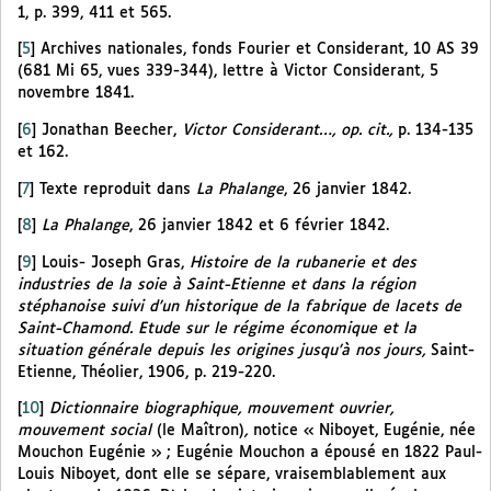
1, p. 399, 411 et 565.
[
5
]
Archives nationales, fonds Fourier et Considerant, 10 AS 39
(681 Mi 65, vues 339-344), lettre à Victor Considerant, 5
novembre 1841.
[
6
]
Jonathan Beecher,
Victor Considerant…, op. cit.,
p. 134-135
et 162.
[
7
]
Texte reproduit dans
La Phalange
, 26 janvier 1842.
[
8
]
La Phalange
, 26 janvier 1842 et 6 février 1842.
[
9
]
Louis- Joseph Gras,
Histoire de la rubanerie et des
industries de la soie à Saint-Etienne et dans la région
stéphanoise suivi d’un historique de la fabrique de lacets de
Saint-Chamond. Etude sur le régime économique et la
situation générale depuis les origines jusqu’à nos jours,
Saint-
Etienne, Théolier, 1906, p. 219-220.
[
10
]
Dictionnaire biographique, mouvement ouvrier,
mouvement social
(le Maîtron)
,
notice « Niboyet, Eugénie, née
Mouchon Eugénie » ; Eugénie Mouchon a épousé en 1822 Paul-
Louis Niboyet, dont elle se sépare, vraisemblablement aux