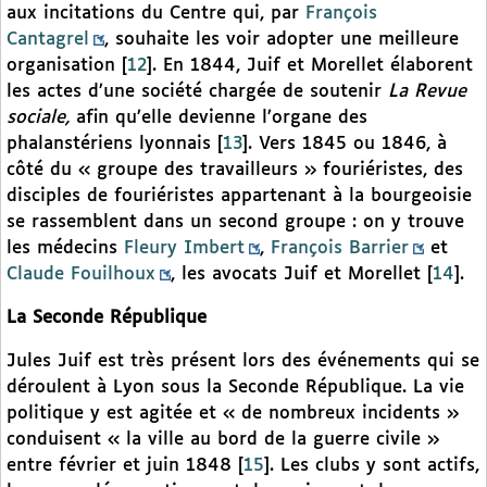
aux incitations du Centre qui, par
François
Cantagrel
, souhaite les voir adopter une meilleure
organisation
[
12
]
. En 1844, Juif et Morellet élaborent
les actes d’une société chargée de soutenir
La Revue
sociale,
afin qu’elle devienne l’organe des
phalanstériens lyonnais
[
13
]
. Vers 1845 ou 1846, à
côté du « groupe des travailleurs » fouriéristes, des
disciples de fouriéristes appartenant à la bourgeoisie
se rassemblent dans un second groupe : on y trouve
les médecins
Fleury Imbert
,
François Barrier
et
Claude Fouilhoux
, les avocats Juif et Morellet
[
14
]
.
La Seconde République
Jules Juif est très présent lors des événements qui se
déroulent à Lyon sous la Seconde République. La vie
politique y est agitée et « de nombreux incidents »
conduisent « la ville au bord de la guerre civile »
entre février et juin 1848
[
15
]
. Les clubs y sont actifs,