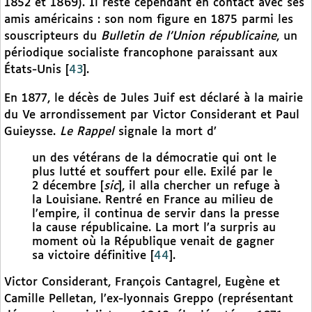
1852 et 1869). Il reste cependant en contact avec ses
amis américains : son nom figure en 1875 parmi les
souscripteurs du
Bulletin de l’Union républicaine
, un
périodique socialiste francophone paraissant aux
États-Unis
[
43
]
.
En 1877, le décès de Jules Juif est déclaré à la mairie
du Ve arrondissement par Victor Considerant et Paul
Guieysse.
Le Rappel
signale la mort d’
un des vétérans de la démocratie qui ont le
plus lutté et souffert pour elle. Exilé par le
2 décembre [
sic
], il alla chercher un refuge à
la Louisiane. Rentré en France au milieu de
l’empire, il continua de servir dans la presse
la cause républicaine. La mort l’a surpris au
moment où la République venait de gagner
sa victoire définitive
[
44
]
.
Victor Considerant, François Cantagrel, Eugène et
Camille Pelletan, l’ex-lyonnais Greppo (représentant