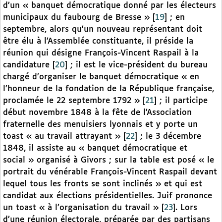
d’un « banquet démocratique donné par les électeurs
municipaux du faubourg de Bresse »
[
19
]
; en
septembre, alors qu’un nouveau représentant doit
être élu à l’Assemblée constituante, il préside la
réunion qui désigne François-Vincent Raspail à la
candidature
[
20
]
; il est le vice-président du bureau
chargé d’organiser le banquet démocratique « en
l’honneur de la fondation de la République française,
proclamée le 22 septembre 1792 »
[
21
]
; il participe
début novembre 1848 à la fête de l’Association
fraternelle des menuisiers lyonnais et y porte un
toast « au travail attrayant »
[
22
]
; le 3 décembre
1848, il assiste au « banquet démocratique et
social » organisé à Givors ; sur la table est posé « le
portrait du vénérable François-Vincent Raspail devant
lequel tous les fronts se sont inclinés » et qui est
candidat aux élections présidentielles. Juif prononce
un toast « à l’organisation du travail »
[
23
]
. Lors
d’une réunion électorale, préparée par des partisans