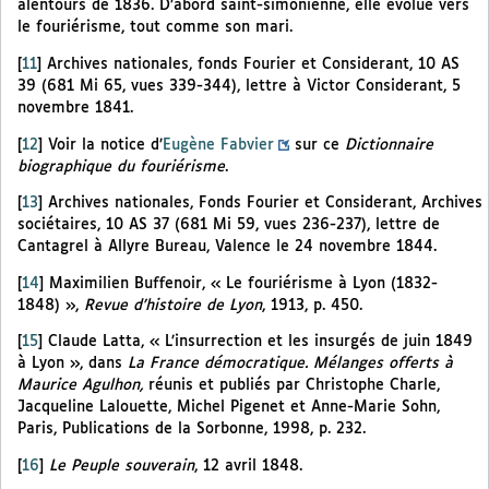
alentours de 1836. D’abord saint-simonienne, elle évolue vers
le fouriérisme, tout comme son mari.
[
11
]
Archives nationales, fonds Fourier et Considerant, 10 AS
39 (681 Mi 65, vues 339-344), lettre à Victor Considerant, 5
novembre 1841.
[
12
]
Voir la notice d’
Eugène Fabvier
sur ce
Dictionnaire
biographique du fouriérisme
.
[
13
]
Archives nationales, Fonds Fourier et Considerant, Archives
sociétaires, 10 AS 37 (681 Mi 59, vues 236-237), lettre de
Cantagrel à Allyre Bureau, Valence le 24 novembre 1844.
[
14
]
Maximilien Buffenoir, « Le fouriérisme à Lyon (1832-
1848) »,
Revue d’histoire de Lyon
, 1913, p. 450.
[
15
]
Claude Latta, « L’insurrection et les insurgés de juin 1849
à Lyon », dans
La France démocratique. Mélanges offerts à
Maurice Agulhon,
réunis et publiés par Christophe Charle,
Jacqueline Lalouette, Michel Pigenet et Anne-Marie Sohn,
Paris, Publications de la Sorbonne, 1998, p. 232.
[
16
]
Le Peuple souverain
, 12 avril 1848.