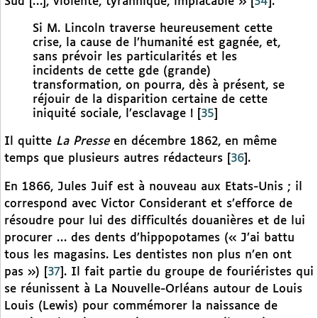
Sud […], violente, tyrannique, implacable »
[
34
]
.
Si M. Lincoln traverse heureusement cette
crise, la cause de l’humanité est gagnée, et,
sans prévoir les particularités et les
incidents de cette gde (grande)
transformation, on pourra, dès à présent, se
réjouir de la disparition certaine de cette
iniquité sociale, l’esclavage !
[
35
]
Il quitte
La Presse
en décembre 1862, en même
temps que plusieurs autres rédacteurs
[
36
]
.
En 1866, Jules Juif est à nouveau aux Etats-Unis ; il
correspond avec Victor Considerant et s’efforce de
résoudre pour lui des difficultés douanières et de lui
procurer … des dents d’hippopotames (« J’ai battu
tous les magasins. Les dentistes non plus n’en ont
pas »)
[
37
]
. Il fait partie du groupe de fouriéristes qui
se réunissent à La Nouvelle-Orléans autour de Louis
Louis (Lewis) pour commémorer la naissance de