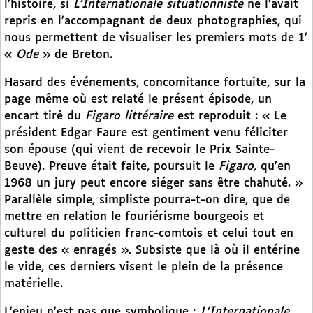
l’histoire, si
L’Internationale situationniste
ne l’avait
repris en l’accompagnant de deux photographies, qui
nous permettent de visualiser les premiers mots de 1’
«
Ode
» de Breton.
Hasard des événements, concomitance fortuite, sur la
page même où est relaté le présent épisode, un
encart tiré du
Figaro littéraire
est reproduit : « Le
président Edgar Faure est gentiment venu féliciter
son épouse (qui vient de recevoir le Prix Sainte-
Beuve). Preuve était faite, poursuit le
Figaro,
qu’en
1968 un jury peut encore siéger sans être chahuté. »
Parallèle simple, simpliste pourra-t-on dire, que de
mettre en relation le fouriérisme bourgeois et
culturel du politicien franc-comtois et celui tout en
geste des « enragés ». Subsiste que là où il entérine
le vide, ces derniers visent le plein de la présence
matérielle.
L’enjeu n’est pas que symbolique ;
L’Internationale