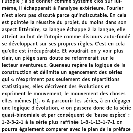
l’utopie ; à se donner comme système clos sur lui-
même, il échapperait à l’analyse extérieure. Fourier
n’est alors pas discuté parce qu’indiscutable. En cela
est pointée la réussite du projet, du moins dans son
aspect littéraire, sa langue échappe à la langue, elle
atteint au but de l’utopie comme discours auto-fondé
se développant sur ses propres règles. C’est en cela
qu’elle est irrécupérable. Et voudrait-on y voir plus
clair, un piège sans doute se refermerait sur le
lecteur aventureux. Queneau repère la logique de la
construction et délimite un agencement des séries
qui « n’expriment pas seulement des répartitions
statistiques, elles décrivent des évolutions et
expriment le mouvement, le mouvement des choses
elles-mêmes
[
1
]
. » A parcourir les séries, à en dégager
une logique d’évolution, « on passera donc de la série
quasi-binomiale et par conséquent de ’basse espèce’ :
1-2-3-2-1 à la série plus raffinée 1-8-1-13-1-7-1 on
pourra également comparer avec le plan de la préface