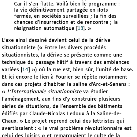
Car il s’en flatte. Voilà bien le programme :
la vie définitivement partagée en ilots
fermés, en sociétés surveillées ; la fin des
chances d’insurrection et de rencontre ; la
résignation automatique
[
13
]
. »
L’axe ainsi dessiné devient celui de la dérive
situationniste (« Entre les divers procédés
situationnistes, la dérive se présente comme une
technique du passage hâtif à travers des ambiances
variées
[
14
]
») où la rue est, bien sûr, l’unité de base.
Et ici encore le lien à Fourier se répète notamment
dans ces projets d’habiter la saline d’Arc-et-Senans :
«
L’Internationale situationniste
va étudier
l’aménagement, aux fins d’y construire plusieurs
séries de situations, de l’ensemble des bâtiments
édifiés par Claude-Nicolas Ledoux à la Saline-de-
Chaux. » Le projet reprend celui des lettristes qui
avertissaient : « le vrai problème révolutionnaire est
celui des loisirs » et remarquaient le culte de la