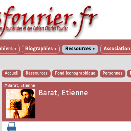
ahiers
Biographies
Ressources
Associatio
▼
▼
▼
Accueil
Ressources
Fond iconographique
Personnes
#Barat, Etienne
Barat, Etienne