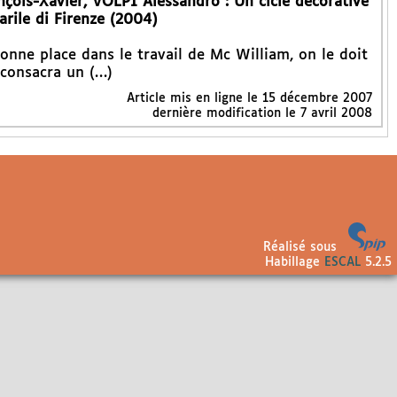
is-Xavier, VOLPI Alessandro : Un cicle decorative
arile di Firenze (2004)
onne place dans le travail de Mc William, on le doit
 consacra un (…)
Article mis en ligne le
15 décembre 2007
dernière modification le 7 avril 2008
Réalisé sous
Habillage
ESCAL
5.2.5