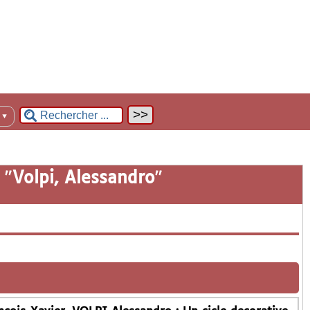
n
▼
 "
Volpi, Alessandro
"