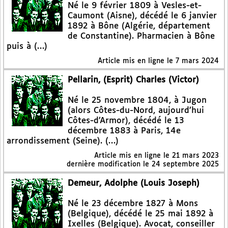
Né le 9 février 1809 à Vesles-et-
Caumont (Aisne), décédé le 6 janvier
1892 à Bône (Algérie, département
de Constantine). Pharmacien à Bône
puis à (…)
Article mis en ligne le
7 mars 2024
Pellarin, (Esprit) Charles (Victor)
Né le 25 novembre 1804, à Jugon
(alors Côtes-du-Nord, aujourd’hui
Côtes-d’Armor), décédé le 13
décembre 1883 à Paris, 14e
arrondissement (Seine). (…)
Article mis en ligne le
21 mars 2023
dernière modification le 24 septembre 2025
Demeur, Adolphe (Louis Joseph)
Né le 23 décembre 1827 à Mons
(Belgique), décédé le 25 mai 1892 à
Ixelles (Belgique). Avocat, conseiller