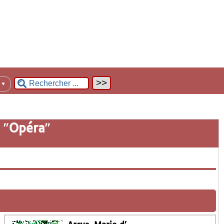
n
▼
 "
Opéra
"