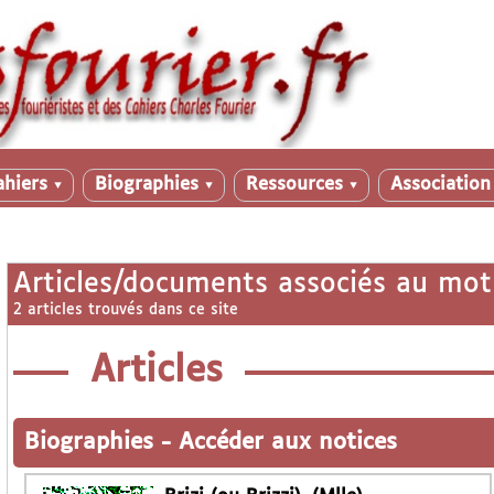
ahiers
Biographies
Ressources
Associatio
▼
▼
▼
Articles/documents associés au mot
2 articles trouvés dans ce site
Articles
Biographies
-
Accéder aux notices