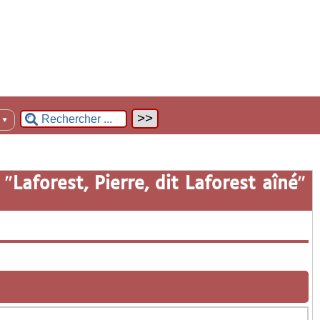
n
▼
 "
Laforest, Pierre, dit Laforest aîné
"