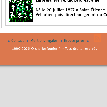
Laforest, Pierre, dit Laforest aîné
Né le 20 juillet 1827 à Saint-Étienne 
Veloutier, puis directeur-gérant du Cr
Contact
Mentions légales
Espace privé
1990-2026 © charlesfourier.fr - Tous droits réservés