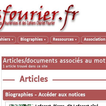
ahiers
Biographies
Ressources
Associatio
▼
▼
▼
Articles/documents associés au mot
1 article trouvé dans ce site
Articles
Biographies
-
Accéder aux notices