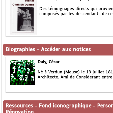
Des témoignages directs qui provie
composés par les descendants de ce
Biographies
-
Accéder aux notices
Daly, César
Né à Verdun (Meuse) le 19 juillet 18
Architecte. Ami de Considerant entre
Ressources
-
Fond iconographique
-
Perso
Rénovation