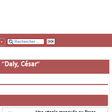
n
▼
 "
Daly, César
"