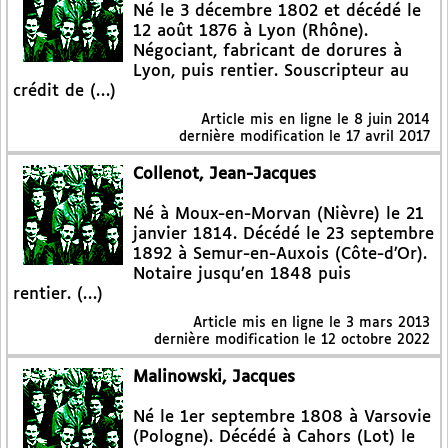
Né le 3 décembre 1802 et décédé le
12 août 1876 à Lyon (Rhône).
Négociant, fabricant de dorures à
Lyon, puis rentier. Souscripteur au
crédit de (…)
Article mis en ligne le
8 juin 2014
dernière modification le 17 avril 2017
Collenot, Jean-Jacques
Né à Moux-en-Morvan (Nièvre) le 21
janvier 1814. Décédé le 23 septembre
1892 à Semur-en-Auxois (Côte-d’Or).
Notaire jusqu’en 1848 puis
rentier. (…)
Article mis en ligne le
3 mars 2013
dernière modification le 12 octobre 2022
Malinowski, Jacques
Né le 1er septembre 1808 à Varsovie
(Pologne). Décédé à Cahors (Lot) le