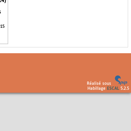
14)
6
015
Réalisé sous
Habillage
ESCAL
5.2.5