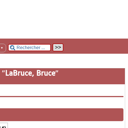
n
▼
 "
LaBruce, Bruce
"