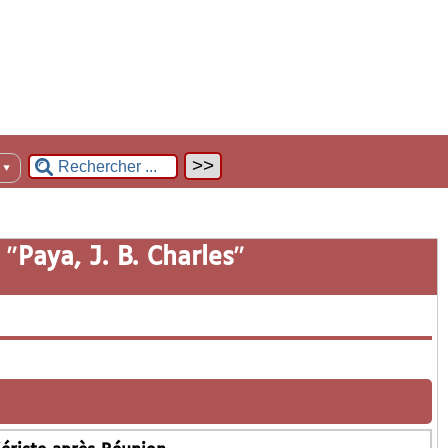
n
▼
 "
Paya, J. B. Charles
"