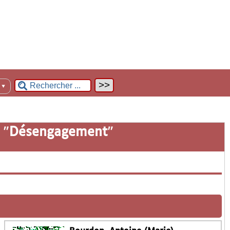
n
▼
 "
Désengagement
"