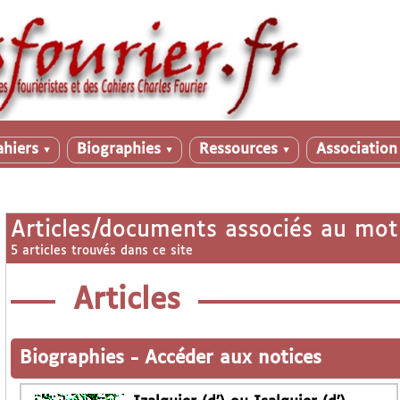
ahiers
Biographies
Ressources
Associatio
▼
▼
▼
Articles/documents associés au mot
5 articles trouvés dans ce site
Articles
Biographies
-
Accéder aux notices