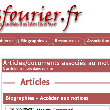
ahiers
Biographies
Ressources
Associatio
▼
▼
▼
Articles/documents associés au mot
3 articles trouvés dans ce site
Articles
Biographies
-
Accéder aux notices