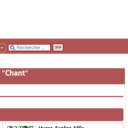
n
▼
 "
Chant
"