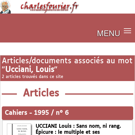
MENU
Articles/documents associés au mot
"
Ucciani, Louis
"
2 articles trouvés dans ce site
Articles
Cahiers
-
1995 / n° 6
UCCIANI Louis : Sans nom, ni rang.
Épicure : le multiple et ses