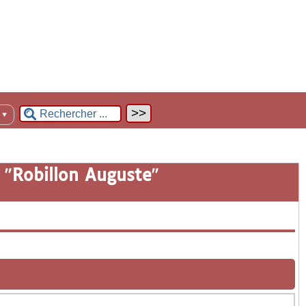
n
▼
 "
Robillon Auguste
"