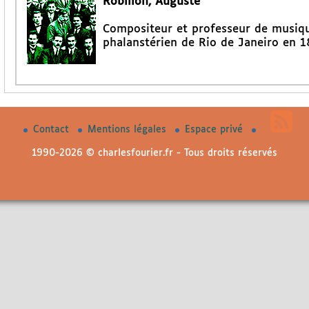
Robillon, Auguste
Compositeur et professeur de musiqu
phalanstérien de Rio de Janeiro en 1
Contact
Mentions légales
Espace privé
1990-2026 © charlesfourier.fr - Tous droits réservés