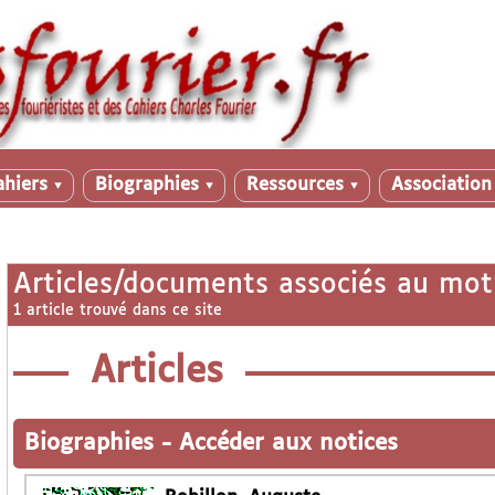
ahiers
Biographies
Ressources
Associatio
▼
▼
▼
Articles/documents associés au mot
1 article trouvé dans ce site
Articles
Biographies
-
Accéder aux notices