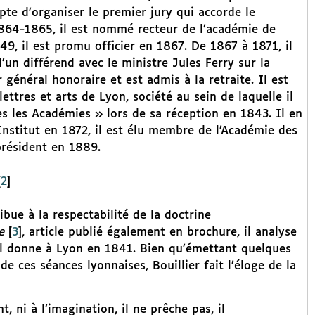
pte d’organiser le premier jury qui accorde le
1864-1865, il est nommé recteur de l’académie de
9, il est promu officier en 1867. De 1867 à 1871, il
d’un différend avec le ministre Jules Ferry sur la
r général honoraire et est admis à la retraite. Il est
ttres et arts de Lyon, société au sein de laquelle il
es les Académies » lors de sa réception en 1843. Il en
Institut en 1872, il est élu membre de l’Académie des
président en 1889.
[
2
]
ribue à la respectabilité de la doctrine
e
[
3
]
, article publié également en brochure, il analyse
’il donne à Lyon en 1841. Bien qu’émettant quelques
e ces séances lyonnaises, Bouillier fait l’éloge de la
, ni à l’imagination, il ne prêche pas, il