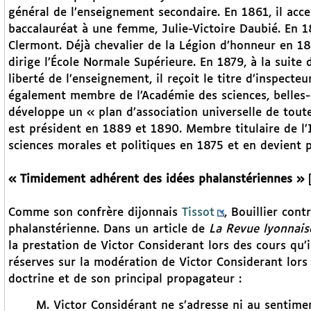
général de l’enseignement secondaire. En 1861, il acce
baccalauréat à une femme, Julie-Victoire Daubié. En 
Clermont. Déjà chevalier de la Légion d’honneur en 184
dirige l’École Normale Supérieure. En 1879, à la suite 
liberté de l’enseignement, il reçoit le titre d’inspecteu
également membre de l’Académie des sciences, belles-le
développe un « plan d’association universelle de tout
est président en 1889 et 1890. Membre titulaire de l’
sciences morales et politiques en 1875 et en devient 
« Timidement adhérent des idées phalanstériennes »
Comme son confrère dijonnais
Tissot
, Bouillier cont
phalanstérienne. Dans un article de
La Revue lyonnais
la prestation de Victor Considerant lors des cours qu
réserves sur la modération de Victor Considerant lors d
doctrine et de son principal propagateur :
M. Victor Considérant ne s’adresse ni au sentiment