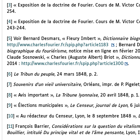
[
3
]
« Exposition de la doctrine de Fourier. Cours de M. Victor 
254.
[
4
]
« Exposition de la doctrine de Fourier. Cours de M. Victor C
243-244.
[
5
]
Voir Bernard Desmars, « Fleury Imbert »,
Dictionnaire biog
http://www.charlesfourier.fr/spip.php?article1183
; Bernard D
biographique du fouriérisme
, notice mise en ligne en février 2
Claude Sosnowski, « Charles (Auguste Albert) Briot »,
Dictionn
2014 :
http://www.charlesfourier.fr/spip.php?article1300
.
[
6
]
Le Tribun du peuple
, 24 mars 1848, p. 2.
[
7
]
Souvenirs d’un vieil universitaire
, Orléans, impr. de P. Pigelet
[
8
]
« Avis important »,
La Tribune lyonnaise
, 20 avril 1848, p. 1.
[
9
]
« Élections municipales »,
Le Censeur, journal de Lyon
, 6 ju
[
10
]
« Au rédacteur du Censeur, Lyon, le 8 septembre 1848 »,
[
11
]
François Barrier,
Considérations sur la question du vitalism
Bouillier, intitulé Du principe vital et de l’âme pensante
, Lyon, 