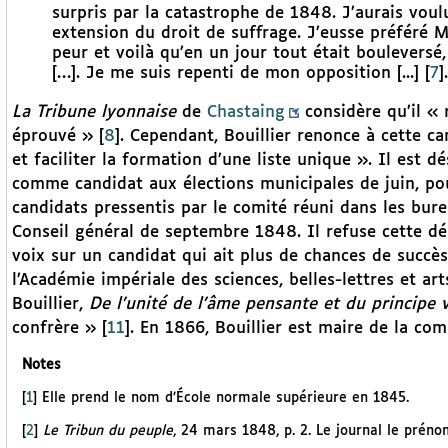
surpris par la catastrophe de 1848. J’aurais voulu
extension du droit de suffrage. J’eusse préféré M
peur et voilà qu’en un jour tout était bouleversé
[…]. Je me suis repenti de mon opposition [...]
[
7
]
.
La Tribune lyonnaise
de
Chastaing
considère qu’il « 
éprouvé »
[
8
]
. Cependant, Bouillier renonce à cette c
et faciliter la formation d’une liste unique ». Il est 
comme candidat aux élections municipales de juin, pour
candidats pressentis par le comité réuni dans les bur
Conseil général de septembre 1848. Il refuse cette dé
voix sur un candidat qui ait plus de chances de succè
l’Académie impériale des sciences, belles-lettres et ar
Bouillier,
De l’unité de l’âme pensante et du principe v
confrère »
[
11
]
. En 1866, Bouillier est maire de la c
Notes
[
1
]
Elle prend le nom d’École normale supérieure en 1845.
[
2
]
Le Tribun du peuple
, 24 mars 1848, p. 2. Le journal le prén