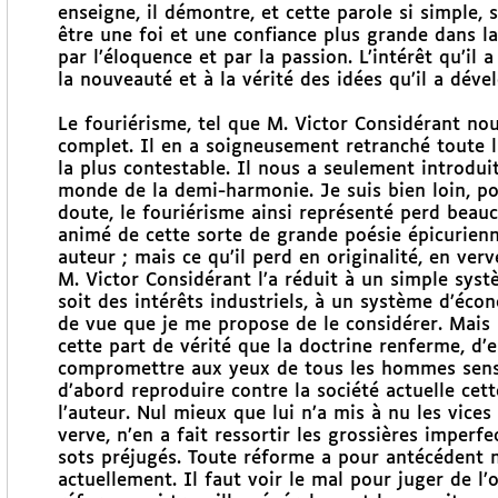
enseigne, il démontre, et cette parole si simple,
être une foi et une confiance plus grande dans l
par l’éloquence et par la passion. L’intérêt qu’il 
la nouveauté et à la vérité des idées qu’il a déve
Le fouriérisme, tel que M. Victor Considérant nous
complet. Il en a soigneusement retranché toute 
la plus contestable. Il nous a seulement introdui
monde de la demi-harmonie. Je suis bien loin, po
doute, le fouriérisme ainsi représenté perd beauco
animé de cette sorte de grande poésie épicurienn
auteur ; mais ce qu’il perd en originalité, en verv
M. Victor Considérant l’a réduit à un simple systè
soit des intérêts industriels, à un système d’éco
de vue que je me propose de le considérer. Mais s
cette part de vérité que la doctrine renferme, d’e
compromettre aux yeux de tous les hommes sensé
d’abord reproduire contre la société actuelle cett
l’auteur. Nul mieux que lui n’a mis à nu les vices 
verve, n’en a fait ressortir les grossières imperf
sots préjugés. Toute réforme a pour antécédent né
actuellement. Il faut voir le mal pour juger de l