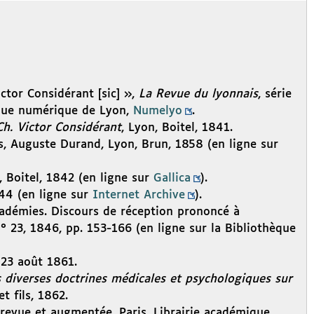
ctor Considérant [sic] »,
La Revue du lyonnais
, série
hèque numérique de Lyon,
Numelyo
.
Ch. Victor Considérant
, Lyon, Boitel, 1841.
is, Auguste Durand, Lyon, Brun, 1858 (en ligne sur
, Boitel, 1842 (en ligne sur
Gallica
).
844 (en ligne sur
Internet Archive
).
cadémies. Discours de réception prononcé à
 n° 23, 1846, pp. 153-166 (en ligne sur la Bibliothèque
 23 août 1861.
 diverses doctrines médicales et psychologiques sur
et fils, 1862.
 revue et augmentée, Paris, Librairie académique