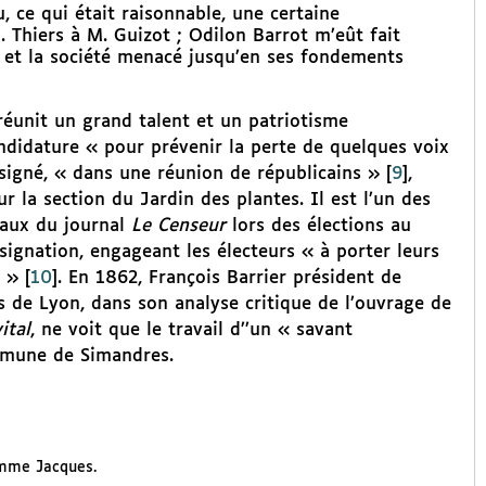
, ce qui était raisonnable, une certaine
. Thiers à M. Guizot ; Odilon Barrot m’eût fait
, et la société menacé jusqu’en ses fondements
réunit un grand talent et un patriotisme
andidature « pour prévenir la perte de quelques voix
désigné, « dans une réunion de républicains »
[
9
]
,
 la section du Jardin des plantes. Il est l’un des
eaux du journal
Le Censeur
lors des élections au
signation, engageant les électeurs « à porter leurs
s »
[
10
]
. En 1862, François Barrier président de
ts de Lyon, dans son analyse critique de l’ouvrage de
ital
, ne voit que le travail d’’un « savant
ommune de Simandres.
omme Jacques.