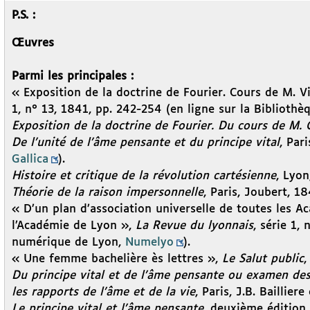
P.S. :
Œuvres
Parmi les principales :
« Exposition de la doctrine de Fourier. Cours de M. Vi
1, n° 13, 1841, pp. 242-254 (en ligne sur la Bibliot
Exposition de la doctrine de Fourier. Du cours de M. 
De l’unité de l’âme pensante et du principe vital
, Par
Gallica
).
Histoire et critique de la révolution cartésienne
, Lyon
Théorie de la raison impersonnelle
, Paris, Joubert, 1
« D’un plan d’association universelle de toutes les A
l’Académie de Lyon »,
La Revue du lyonnais
, série 1,
numérique de Lyon,
Numelyo
).
« Une femme bachelière ès lettres »,
Le Salut public
,
Du principe vital et de l’âme pensante ou examen des
les rapports de l’âme et de la vie
, Paris, J.B. Bailliere 
Le principe vital et l’âme pensante
, deuxième édition