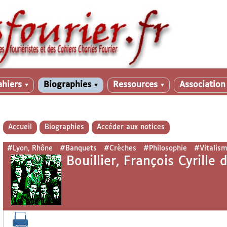
ahiers
Biographies
Ressources
Associatio
▼
▼
▼
Accueil
Biographies
Accéder aux notices
#Lyon, Rhône
#Banquets
#Crèches
#Philosophie
#Vitalis
Bouillier, François Cyrille 