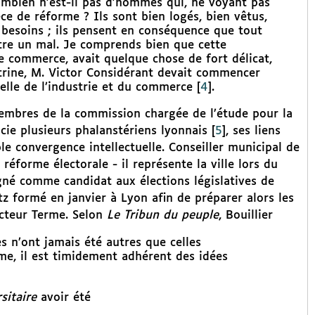
combien n’est-il pas d’hommes qui, ne voyant pas
èce de réforme ? Ils sont bien logés, bien vêtus,
e besoins ; ils pensent en conséquence que tout
tre un mal. Je comprends bien que cette
le commerce, avait quelque chose de fort délicat,
ctrine, M. Victor Considérant devait commencer
tuelle de l’industrie et du commerce
[
4
]
.
embres de la commission chargée de l’étude pour la
cie plusieurs phalanstériens lyonnais
[
5
]
, ses liens
ple convergence intellectuelle. Conseiller municipal de
réforme électorale - il représente la ville lors du
né comme candidat aux élections législatives de
z formé en janvier à Lyon afin de préparer alors les
octeur Terme. Selon
Le Tribun du peuple
, Bouillier
es n’ont jamais été autres que celles
sme, il est timidement adhérent des idées
sitaire
avoir été