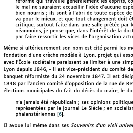
réforme qui travaille généralement les esprits, 
le mal ne sauraient accueillir l’idée d’aucune esp
bien nourris ; ils sont à l’abri de toute espèce d
va pour le mieux, et que tout changement doit ê
critique, surtout faite dans une salle prêtée par 
néanmoins, je pense que, dans l’intérêt de la do
par faire ressortir les vices de l’organisation ac
Même si ultérieurement son nom est cité parmi les m
fondation d’une crèche modèle à Lyon, projet qui asso
avec l’École sociétaire paraissent se limiter à une sim
Lyon depuis 1846, - il est vice-président du comité de 
banquet réformiste du 24 novembre 1847. Il est désig
1848 par l’ancien comité d’opposition de la rue de Ret
élections municipales du fait du décès du maire, le d
n’a jamais été républicain ; ses opinions politiqu
représentées par le journal Le Siècle ; en sociali
phalanstériennes
[
6
]
.
Il avoue lui même dans ses
Souvenirs d’un vieil univer