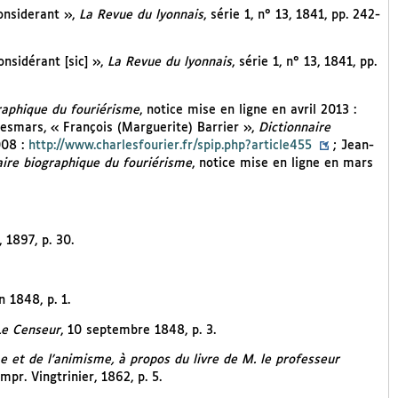
Considerant »,
La Revue du lyonnais
, série 1, n° 13, 1841, pp. 242-
onsidérant [sic] »,
La Revue du lyonnais
, série 1, n° 13, 1841, pp.
raphique du fouriérisme
, notice mise en ligne en avril 2013 :
esmars, « François (Marguerite) Barrier »,
Dictionnaire
008 :
http://www.charlesfourier.fr/spip.php?article455
; Jean-
aire biographique du fouriérisme
, notice mise en ligne en mars
, 1897, p. 30.
in 1848, p. 1.
Le Censeur
, 10 septembre 1848, p. 3.
e et de l’animisme, à propos du livre de M. le professeur
Impr. Vingtrinier, 1862, p. 5.