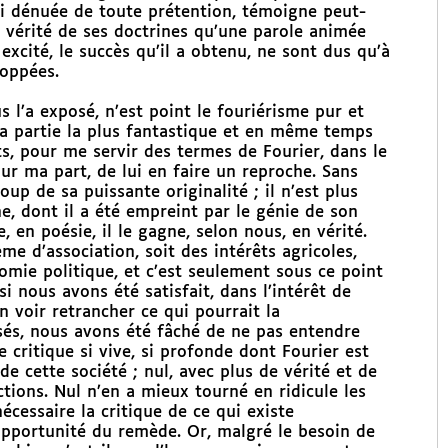
 si dénuée de toute prétention, témoigne peut-
a vérité de ses doctrines qu’une parole animée
a excité, le succès qu’il a obtenu, ne sont dus qu’à
loppées.
 l’a exposé, n’est point le fouriérisme pur et
la partie la plus fantastique et en même temps
ts, pour me servir des termes de Fourier, dans le
ur ma part, de lui en faire un reproche. Sans
up de sa puissante originalité ; il n’est plus
e, dont il a été empreint par le génie de son
e, en poésie, il le gagne, selon nous, en vérité.
me d’association, soit des intérêts agricoles,
nomie politique, et c’est seulement sous ce point
i nous avons été satisfait, dans l’intérêt de
n voir retrancher ce qui pourrait la
s, nous avons été fâché de ne pas entendre
e critique si vive, si profonde dont Fourier est
de cette société ; nul, avec plus de vérité et de
ections. Nul n’en a mieux tourné en ridicule les
cessaire la critique de ce qui existe
’opportunité du remède. Or, malgré le besoin de