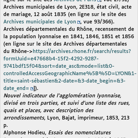
Archives municipales de Lyon, 2E318, état civil, acte
de mariage, 12 août 1835 (en ligne sur le site des
Archives municipales de Lyon
, vue 93/366).
Archives départementales du Rhône, recensement de
la population lyonnaise en 1841, 1846, 1851 et 1856
(en ligne sur le site des Archives départementales
du Rhône->
https://archives.rhone.fr/search/results?
formUuid=e47668b4-15f2-4292-9287-
9741bdf15f04&sort=date_asc&mode=list&0-
controlledAccessGeographicName%5B%5D=LYON&1-
title=saint-sébastien&2-date=&3-date_begin=&3-
date_end=
]).
Nouvel indicateur de l’agglomération lyonnaise,
divisé en trois parties, et suivi d’une liste des rues,
quais et places, avec description des
arrondissements
, Lyon, Bajat, imprimeur, 1853, 213
p.
Alphonse Hodieu,
Essais des nomenclatures