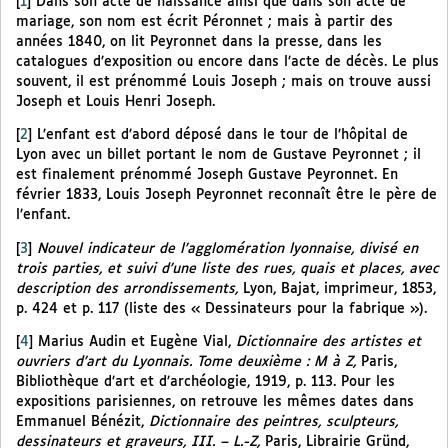
[
1
]
Dans son acte de naissance ainsi que dans son acte de
mariage, son nom est écrit Péronnet ; mais à partir des
années 1840, on lit Peyronnet dans la presse, dans les
catalogues d’exposition ou encore dans l’acte de décès. Le plus
souvent, il est prénommé Louis Joseph ; mais on trouve aussi
Joseph et Louis Henri Joseph.
[
2
]
L’enfant est d’abord déposé dans le tour de l’hôpital de
Lyon avec un billet portant le nom de Gustave Peyronnet ; il
est finalement prénommé Joseph Gustave Peyronnet. En
février 1833, Louis Joseph Peyronnet reconnaît être le père de
l’enfant.
[
3
]
Nouvel indicateur de l’agglomération lyonnaise, divisé en
trois parties, et suivi d’une liste des rues, quais et places, avec
description des arrondissements,
Lyon, Bajat, imprimeur, 1853,
p. 424 et p. 117 (liste des « Dessinateurs pour la fabrique »).
[
4
]
Marius Audin et Eugène Vial,
Dictionnaire des artistes et
ouvriers d’art du Lyonnais. Tome deuxième : M à Z,
Paris,
Bibliothèque d’art et d’archéologie, 1919, p. 113. Pour les
expositions parisiennes, on retrouve les mêmes dates dans
Emmanuel Bénézit,
Dictionnaire des peintres, sculpteurs,
dessinateurs et graveurs, III. – L.-Z,
Paris, Librairie Gründ,