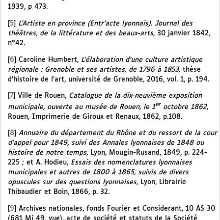
1939, p 473.
[
5
]
L’Artiste en province (Entr’acte lyonnais). Journal des
théâtres, de la littérature et des beaux-arts,
30 janvier 1842,
n°42.
[
6
]
Caroline Humbert,
L’élaboration d’une culture artistique
régionale : Grenoble et ses artistes, de 1796 à 1853,
thèse
d’histoire de l’art, université de Grenoble, 2016, vol. 1, p. 194.
[
7
]
Ville de Rouen,
Catalogue de la dix-neuvième exposition
er
municipale, ouverte au musée de Rouen, le 1
octobre 1862
,
Rouen, Imprimerie de Giroux et Renaux, 1862, p.108.
[
8
]
Annuaire du département du Rhône et du ressort de la cour
d’appel pour 1849, suivi des Annales lyonnaises de 1848 ou
histoire de notre temps,
Lyon, Mougin-Rusand, 1849, p. 224-
225 ; et A. Hodieu,
Essais des nomenclatures lyonnaises
municipales et autres de 1800 à 1865, suivis de divers
opuscules sur des questions lyonnaises
, Lyon, Librairie
Thibaudier et Boin, 1866, p. 32.
[
9
]
Archives nationales, fonds Fourier et Considerant, 10 AS 30
(681 Mi 49, vue), acte de société et statuts de la Société