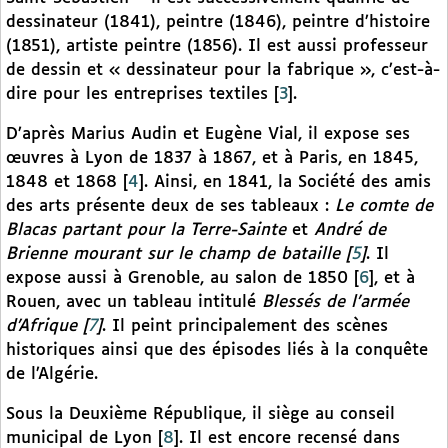
dessinateur (1841), peintre (1846), peintre d’histoire
(1851), artiste peintre (1856). Il est aussi professeur
de dessin et « dessinateur pour la fabrique », c’est-à-
dire pour les entreprises textiles
[
3
]
.
D’après Marius Audin et Eugène Vial, il expose ses
œuvres à Lyon de 1837 à 1867, et à Paris, en 1845,
1848 et 1868
[
4
]
. Ainsi, en 1841, la Société des amis
des arts présente deux de ses tableaux :
Le comte de
Blacas partant pour la Terre-Sainte
et
André de
Brienne mourant sur le champ de bataille
[
5
]
. Il
expose aussi à Grenoble, au salon de 1850
[
6
]
, et à
Rouen, avec un tableau intitulé
Blessés de l’armée
d’Afrique
[
7
]
. Il peint principalement des scènes
historiques ainsi que des épisodes liés à la conquête
de l’Algérie.
Sous la Deuxième République, il siège au conseil
municipal de Lyon
[
8
]
. Il est encore recensé dans