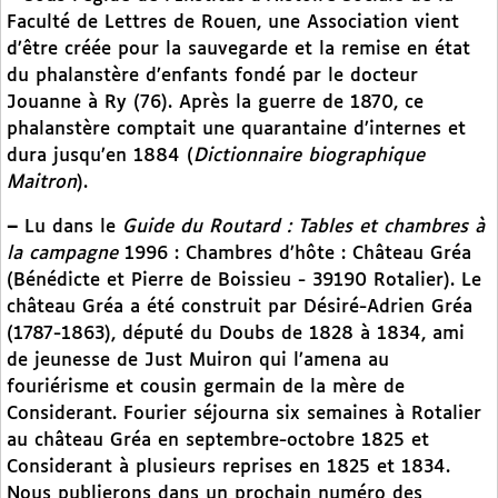
Faculté de Lettres de Rouen, une Association vient
d’être créée pour la sauvegarde et la remise en état
du phalanstère d’enfants fondé par le docteur
Jouanne à Ry (76). Après la guerre de 1870, ce
phalanstère comptait une quarantaine d’internes et
dura jusqu’en 1884 (
Dictionnaire biographique
Maitron
).
–
Lu dans le
Guide du Routard : Tables et chambres à
la campagne
1996 : Chambres d’hôte : Château Gréa
(Bénédicte et Pierre de Boissieu - 39190 Rotalier). Le
château Gréa a été construit par Désiré-Adrien Gréa
(1787-1863), député du Doubs de 1828 à 1834, ami
de jeunesse de Just Muiron qui l’amena au
fouriérisme et cousin germain de la mère de
Considerant. Fourier séjourna six semaines à Rotalier
au château Gréa en septembre-octobre 1825 et
Considerant à plusieurs reprises en 1825 et 1834.
Nous publierons dans un prochain numéro des