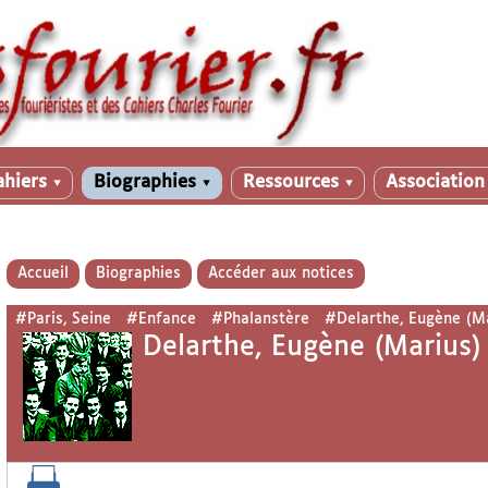
ahiers
Biographies
Ressources
Associatio
▼
▼
▼
Accueil
Biographies
Accéder aux notices
#Paris, Seine
#Enfance
#Phalanstère
#Delarthe, Eugène (Ma
Delarthe, Eugène (Marius)