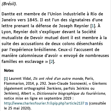
(Brésil).
Dantte est membre de l’Union industrielle à Rio de
Janeiro vers 1845. Il est l’un des signataires d’une
lettre prenant la défense de Joseph Reynier
[
1
]
. À
Lyon, Reynier doit s’expliquer devant la Société
mutualiste de Devoir mutuel dont il est membre à la
suite des accusations de deux colons désenchantés
par l’expérience brésilienne. Ceux-ci l’accusent de
manière calomnieuse d’avoir « envoyé de nombreuses
familles en esclavage »
[
2
]
.
Notes
[
1
]
Laurent Vidal,
Ils ont rêvé d’un autre monde
, Paris,
Flammarion, 2014, p. 292. Jean-Claude Sosnowski, « Gierkens
(également orthographié Jierkiens, parfois Jeirkins ou
Jerkiens), Albert »,
Dictionnaire biographique du fouriérisme
,
notice mise en ligne en septembre 2019 :
http://www.charlesfourier.fr/spip.php?article2137
(consultée
le 25 mai 2020).