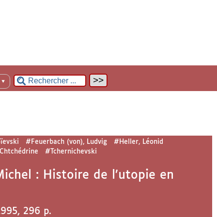
n
▼
ïevski
#Feuerbach (von), Ludvig
#Heller, Léonid
Chtchédrine
#Tchernichevski
hel : Histoire de l’utopie en
 1995, 296 p.