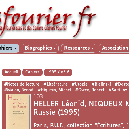
ahiers
Biographies
Ressources
Associatio
▼
▼
▼
Accueil
Cahiers
1995 / n° 6
#Notes de lecture
#Littérature
#Utopie
#Bielinski
#Dosto
#Malon, Benoît
#Niqueux, Michel
#Owen, Robert
#Saltikov-
103
HELLER Léonid, NIQUEUX Mic
Russie (1995)
Paris, P.U.F., collection “Écritures”,