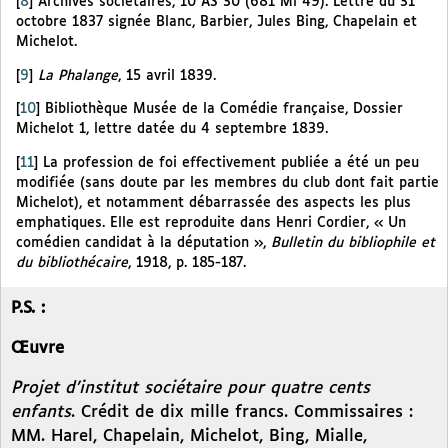
[
8
]
Archives sociétaires, 10 AS 30 (681 Mi 49). Lettre du 31
octobre 1837 signée Blanc, Barbier, Jules Bing, Chapelain et
Michelot.
[
9
]
La Phalange
, 15 avril 1839.
[
10
]
Bibliothèque Musée de la Comédie française, Dossier
Michelot 1, lettre datée du 4 septembre 1839.
[
11
]
La profession de foi effectivement publiée a été un peu
modifiée (sans doute par les membres du club dont fait partie
Michelot), et notamment débarrassée des aspects les plus
emphatiques. Elle est reproduite dans Henri Cordier, « Un
comédien candidat à la députation »,
Bulletin du bibliophile et
du bibliothécaire
, 1918, p. 185-187.
P.S. :
Œuvre
Projet d’institut sociétaire pour quatre cents
enfants
. Crédit de dix mille francs. Commissaires :
MM. Harel, Chapelain, Michelot, Bing, Mialle,