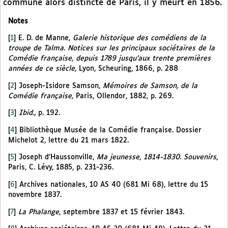
commune alors distincte de Paris, il y meurt en 1856.
Notes
[
1
]
E. D. de Manne,
Galerie historique des comédiens de la
troupe de Talma. Notices sur les principaux sociétaires de la
Comédie française, depuis 1789 jusqu’aux trente premières
années de ce siècle,
Lyon, Scheuring, 1866, p. 288
[
2
]
Joseph-Isidore Samson,
Mémoires de Samson, de la
Comédie française,
Paris, Ollendor, 1882, p. 269.
[
3
]
Ibid
., p. 192.
[
4
]
Bibliothèque Musée de la Comédie française. Dossier
Michelot 2, lettre du 21 mars 1822.
[
5
]
Joseph d’Haussonville,
Ma jeunesse, 1814-1830. Souvenirs
,
Paris, C. Lévy, 1885, p. 231-236.
[
6
]
Archives nationales, 10 AS 40 (681 Mi 68), lettre du 15
novembre 1837.
[
7
]
La Phalange
, septembre 1837 et 15 février 1843.