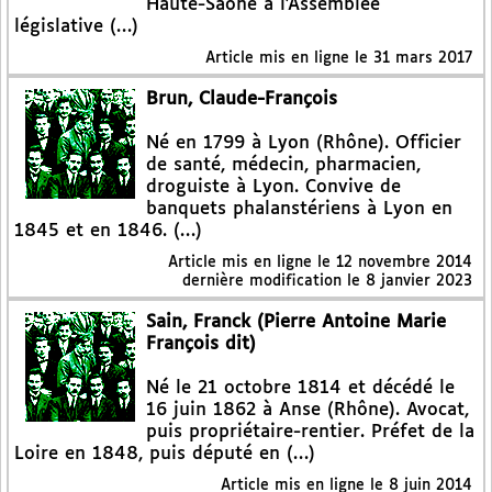
Haute-Saône à l’Assemblée
législative (…)
Article mis en ligne le
31 mars 2017
Brun, Claude-François
Né en 1799 à Lyon (Rhône). Officier
de santé, médecin, pharmacien,
droguiste à Lyon. Convive de
banquets phalanstériens à Lyon en
1845 et en 1846. (…)
Article mis en ligne le
12 novembre 2014
dernière modification le 8 janvier 2023
Sain, Franck (Pierre Antoine Marie
François dit)
Né le 21 octobre 1814 et décédé le
16 juin 1862 à Anse (Rhône). Avocat,
puis propriétaire-rentier. Préfet de la
Loire en 1848, puis député en (…)
Article mis en ligne le
8 juin 2014