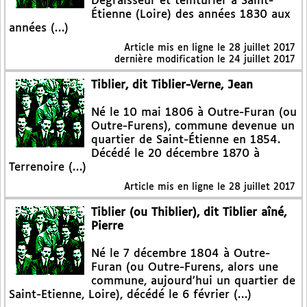
Dégraisseur et teinturier à Saint-
Étienne (Loire) des années 1830 aux
années (…)
Article mis en ligne le
28 juillet 2017
dernière modification le 24 juillet 2017
Tiblier, dit Tiblier-Verne, Jean
Né le 10 mai 1806 à Outre-Furan (ou
Outre-Furens), commune devenue un
quartier de Saint-Étienne en 1854.
Décédé le 20 décembre 1870 à
Terrenoire (…)
Article mis en ligne le
28 juillet 2017
Tiblier (ou Thiblier), dit Tiblier aîné,
Pierre
Né le 7 décembre 1804 à Outre-
Furan (ou Outre-Furens, alors une
commune, aujourd’hui un quartier de
Saint-Etienne, Loire), décédé le 6 février (…)