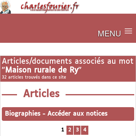
MENU
Articles/documents associés au mot
"
Maison rurale de Ry
"
32 articles trouvés dans ce site
Articles
Biographies
-
Accéder aux notices
1
2
3
4