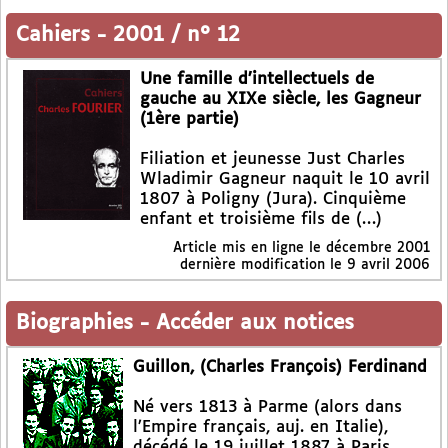
Cahiers
-
2001 / n° 12
Une famille d’intellectuels de
gauche au XIXe siècle, les Gagneur
(1ère partie)
Filiation et jeunesse Just Charles
Wladimir Gagneur naquit le 10 avril
1807 à Poligny (Jura). Cinquième
enfant et troisième fils de (…)
Article mis en ligne le
décembre 2001
dernière modification le 9 avril 2006
Biographies
-
Accéder aux notices
Guillon, (Charles François) Ferdinand
Né vers 1813 à Parme (alors dans
l’Empire français, auj. en Italie),
décédé le 19 juillet 1887 à Paris