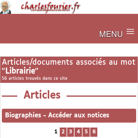
MENU
Articles/documents associés au mot
"
Librairie
"
56 articles trouvés dans ce site
Articles
Biographies
-
Accéder aux notices
1
2
3
4
5
6