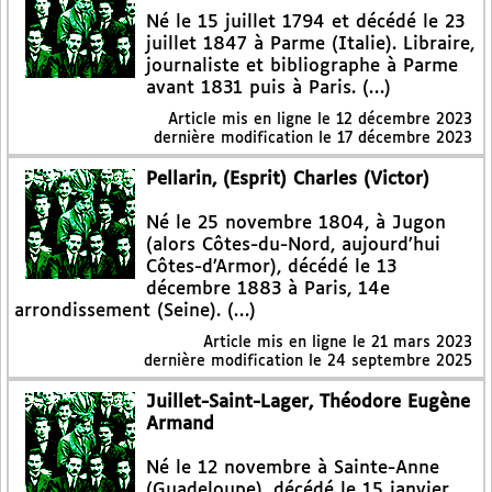
Né le 15 juillet 1794 et décédé le 23
juillet 1847 à Parme (Italie). Libraire,
journaliste et bibliographe à Parme
avant 1831 puis à Paris. (…)
Article mis en ligne le
12 décembre 2023
dernière modification le 17 décembre 2023
Pellarin, (Esprit) Charles (Victor)
Né le 25 novembre 1804, à Jugon
(alors Côtes-du-Nord, aujourd’hui
Côtes-d’Armor), décédé le 13
décembre 1883 à Paris, 14e
arrondissement (Seine). (…)
Article mis en ligne le
21 mars 2023
dernière modification le 24 septembre 2025
Juillet-Saint-Lager, Théodore Eugène
Armand
Né le 12 novembre à Sainte-Anne
(Guadeloupe), décédé le 15 janvier