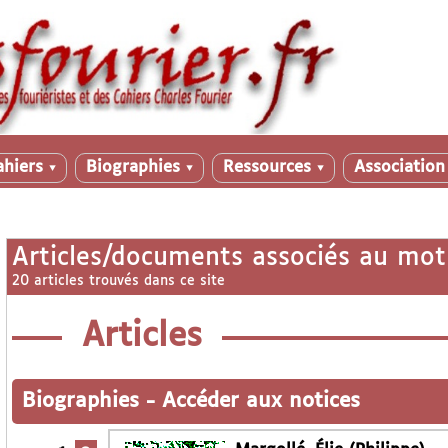
ahiers
Biographies
Ressources
Associatio
▼
▼
▼
Articles/documents associés au mot
20 articles trouvés dans ce site
Articles
Biographies
-
Accéder aux notices