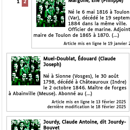
Margollé, Élie (Philippe)
1
2
Né le 6 mai 1816 à Toulon
(Var), décédé le 19 septem
1884 dans la même ville.
Officier de marine. Adjoin
maire de Toulon de 1865 à 1870. (…)
Article mis en ligne le
19 janvier
Muel-Doublat, Édouard (Claude
Joseph)
Né à Sionne (Vosges), le 30 août
1798, décédé à Châteauroux (Indre)
le 2 octobre 1846. Maître de forges
à Abainville (Meuse). Abonné au (…)
Article mis en ligne le
13 février 2025
dernière modification le 18 février 2025
Jourdy, Claude Antoine, dit Jourdy-
Bouvet