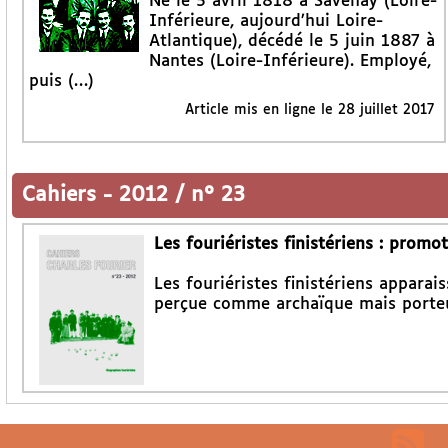
Né le 5 avril 1818 à Savenay (Loire-
Inférieure, aujourd’hui Loire-
Atlantique), décédé le 5 juin 1887 à
Nantes (Loire-Inférieure). Employé,
puis (…)
Article mis en ligne le
28 juillet 2017
Cahiers
-
2012 / n° 23
Les fouriéristes finistériens : prom
Les fouriéristes finistériens appara
perçue comme archaïque mais porteu