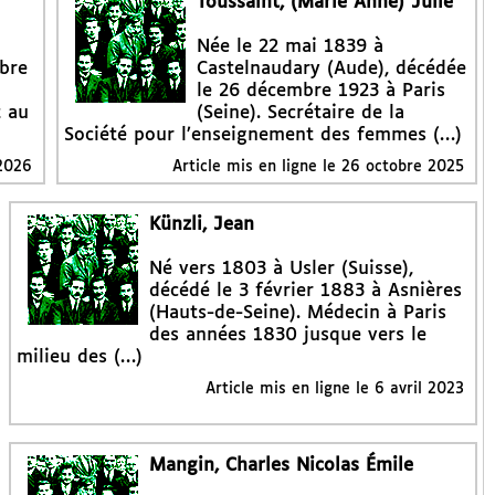
Toussaint, (Marie Anne) Julie
Née le 22 mai 1839 à
bre
Castelnaudary (Aude), décédée
le 26 décembre 1923 à Paris
t au
(Seine). Secrétaire de la
Société pour l’enseignement des femmes (…)
 2026
Article mis en ligne le
26 octobre 2025
Künzli, Jean
Né vers 1803 à Usler (Suisse),
décédé le 3 février 1883 à Asnières
(Hauts-de-Seine). Médecin à Paris
des années 1830 jusque vers le
milieu des (…)
Article mis en ligne le
6 avril 2023
Mangin, Charles Nicolas Émile