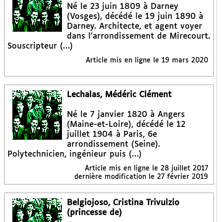
Né le 23 juin 1809 à Darney
(Vosges), décédé le 19 juin 1890 à
Darney. Architecte, et agent voyer
dans l’arrondissement de Mirecourt.
Souscripteur (…)
Article mis en ligne le
19 mars 2020
Lechalas, Médéric Clément
Né le 7 janvier 1820 à Angers
(Maine-et-Loire), décédé le 12
juillet 1904 à Paris, 6e
arrondissement (Seine).
Polytechnicien, ingénieur puis (…)
Article mis en ligne le
28 juillet 2017
dernière modification le 27 février 2019
Belgiojoso, Cristina Trivulzio
(princesse de)