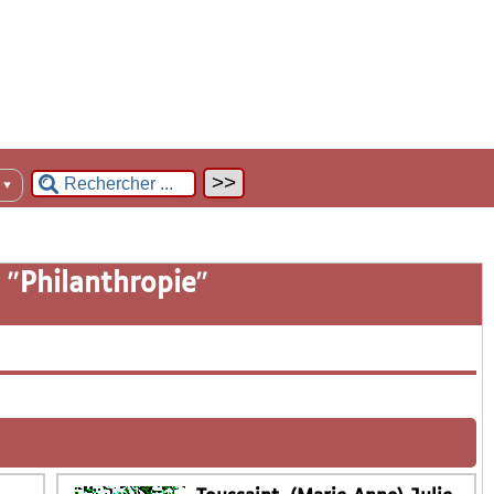
n
▼
 "
Philanthropie
"