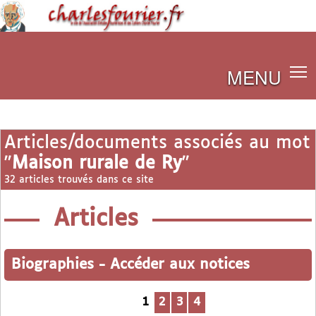
MENU
Articles/documents associés au mot
"
Maison rurale de Ry
"
32 articles trouvés dans ce site
Articles
Biographies
-
Accéder aux notices
1
2
3
4