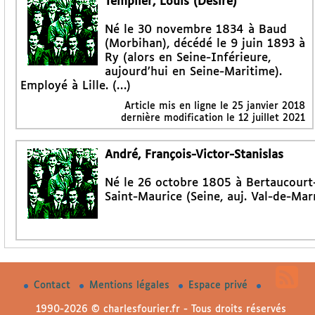
Templier, Louis (Désiré)
Né le 30 novembre 1834 à Baud
(Morbihan), décédé le 9 juin 1893 à
Ry (alors en Seine-Inférieure,
aujourd’hui en Seine-Maritime).
Employé à Lille. (…)
Article mis en ligne le
25 janvier 2018
dernière modification le 12 juillet 2021
André, François-Victor-Stanislas
Né le 26 octobre 1805 à Bertaucourt
Saint-Maurice (Seine, auj. Val-de-Marn
Contact
Mentions légales
Espace privé
1990-2026 © charlesfourier.fr - Tous droits réservés