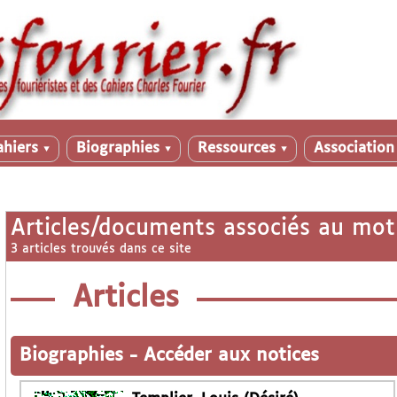
ahiers
Biographies
Ressources
Associatio
▼
▼
▼
Articles/documents associés au mot
3 articles trouvés dans ce site
Articles
Biographies
-
Accéder aux notices