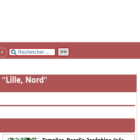
n
▼
 "
Lille, Nord
"